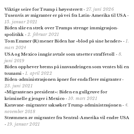
27. juni 2026
Viktige seire for Trump i høyesterett
-
Tusenvis av migranter er på vei fra Latin-Amerika til USA
-
15. januar 2021
Biden slår en strek over Trumps strenge immigrasjon­
2. februar 2021
spolitikk
-
1.
Tom Emmer (R) mener Biden har «blod på sine hender»
-
mars 2024
8.
USA og Mexico inngår avtale som utsetter straffetoll
-
juni 2019
Biden opphever brems på innvandringen som ventes bli en
1. april 2022
tsunami
-
Biden-administrasjonen åpner for enda flere migranter
-
23. juni 2021
«Migrantenes president»: Biden en gullgruve for
10. mars 2021
kriminelle gjenger i Mexico
-
4.
Karavane-migranter saksøker Trump-administrasjonen
-
november 2018
Strømmen av migranter fra Sentral-Amerika vil endre USA
19. januar 2021
-