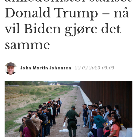
g
Donald Trump – nå
a
t
vil Biden gjøre det
i
o
n
samme
22.02.2023 05:05
John Martin Johansen