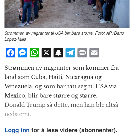
Strømmen av migranter til USA blir bare større. Foto: AP /Dario
Lopez-Mills
F
M
W
X
S
T
P
E
a
e
h
n
el
ri
m
Strømmen av migranter som kommer fra
c
ss
at
a
e
n
ai
land som Cuba, Haiti, Nicaragua og
e
e
s
p
g
t
l
Venezuela, og som har tatt seg til USA via
b
n
A
c
r
Mexico, blir bare større og større.
o
g
p
h
a
Donald Trump så dette, men han ble altså
o
e
p
at
m
nedstemt.
k
r
Logg inn
for å lese videre (abonnenter).