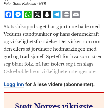
Foto: Gorm Kallestad / NTB
F
M
W
X
S
T
P
E
a
e
h
n
el
ri
m
Statsrådsoppdraget har gjort noe både med
c
ss
at
a
e
n
ai
Vedums standpunkter og hans dømmekraft
e
e
s
p
g
t
l
og virkelighetsforståelse. Det virker som om
b
n
A
c
r
den ellers så jordnære hedmarkingen med
o
g
p
h
a
god og tradisjonell Sp-teft for hva som rører
o
e
p
at
m
seg blant folk, nå har isolert seg i en slags
k
r
Oslo-boble hvor virkeligheten stenges ute.
Logg inn
for å lese videre (abonnenter).
Støtt Norges viktigste