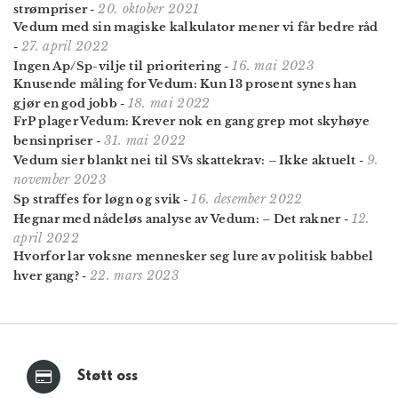
20. oktober 2021
strømpriser
-
Vedum med sin magiske kalkulator mener vi får bedre råd
27. april 2022
-
16. mai 2023
Ingen Ap/Sp-vilje til prioritering
-
Knusende måling for Vedum: Kun 13 prosent synes han
18. mai 2022
gjør en god jobb
-
FrP plager Vedum: Krever nok en gang grep mot skyhøye
31. mai 2022
bensinpriser
-
9.
Vedum sier blankt nei til SVs skattekrav: – Ikke aktuelt
-
november 2023
16. desember 2022
Sp straffes for løgn og svik
-
12.
Hegnar med nådeløs analyse av Vedum: – Det rakner
-
april 2022
Hvorfor lar voksne mennesker seg lure av politisk babbel
22. mars 2023
hver gang?
-
Støtt oss