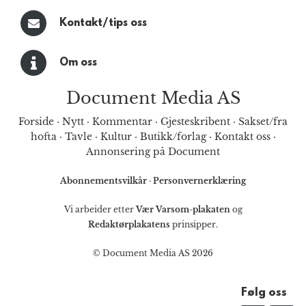
Kontakt/tips oss
Om oss
Document Media AS
Forside
·
Nytt
·
Kommentar
·
Gjesteskribent
·
Sakset/fra
hofta
·
Tavle
·
Kultur
·
Butikk/forlag
·
Kontakt oss
·
Annonsering på Document
Abonnementsvilkår
·
Personvernerklæring
Vi arbeider etter
Vær Varsom-plakaten
og
Redaktørplakatens
prinsipper.
© Document Media AS 2026
Følg oss