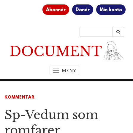
Abonnér
Donér
Min konto
MENY
T
o
g
g
KOMMENTAR
l
e
Sp-Vedum som
n
a
v
romfarer
i