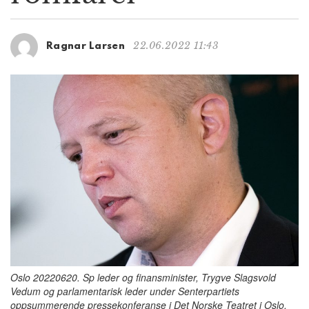
g
a
t
22.06.2022 11:43
Ragnar Larsen
i
o
n
Oslo 20220620. Sp leder og finansminister, Trygve Slagsvold
Vedum og parlamentarisk leder under Senterpartiets
oppsummerende pressekonferanse i Det Norske Teatret i Oslo.