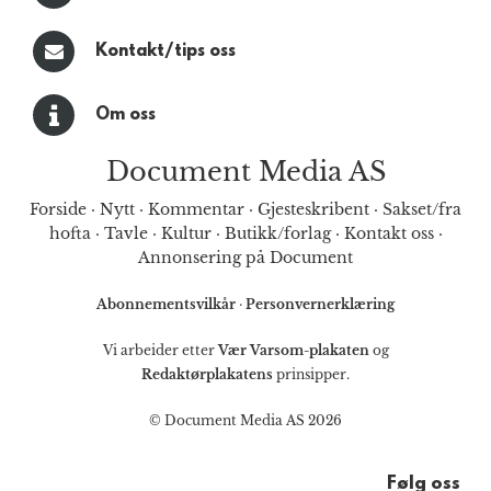
Kontakt/tips oss
Om oss
Document Media AS
Forside
·
Nytt
·
Kommentar
·
Gjesteskribent
·
Sakset/fra
hofta
·
Tavle
·
Kultur
·
Butikk/forlag
·
Kontakt oss
·
Annonsering på Document
Abonnementsvilkår
·
Personvernerklæring
Vi arbeider etter
Vær Varsom-plakaten
og
Redaktørplakatens
prinsipper.
© Document Media AS 2026
Følg oss