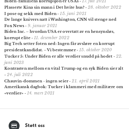
17. juli 2021
Biden-familiens korrupsjon er USAs
-
28. oktober 2022
Plasserte Kina sin mann i Det hvite hus?
-
15. juni 2021
I pose og sekk med Biden
-
De lange knivers natt i Washington, CNN vil stenge ned
9. januar 2021
Fox News
-
Biden Inc. – hvordan USA er overtatt av en hensynsløs,
11. desember 2022
korrupt elite
-
Big Tech setter foten ned: Ingen får avsløre en korrupt
15. oktober 2020
presidentkandidat. – Vi bestemmer
-
22.
Tucker 5: Under Biden er alle verdier snudd på hodet
-
juni 2023
Kontrasten mellom en vital Trump og en syk Biden sier alt
24. juli 2022
-
21. april 2021
Chauvin-dommen - ingen seier
-
Amerikansk dagbok: Tucker i klammeri med militære om
14. mars 2021
«verdier»
-
Støtt oss