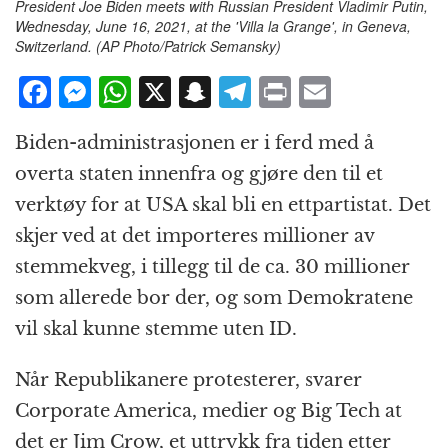
President Joe Biden meets with Russian President Vladimir Putin,
Wednesday, June 16, 2021, at the 'Villa la Grange', in Geneva,
Switzerland. (AP Photo/Patrick Semansky)
F
M
W
X
S
T
P
E
a
e
h
n
el
ri
m
Biden-administrasjonen er i ferd med å
c
ss
at
a
e
n
ai
overta staten innenfra og gjøre den til et
e
e
s
p
g
t
l
verktøy for at USA skal bli en ettpartistat. Det
b
n
A
c
r
skjer ved at det importeres millioner av
o
g
p
h
a
stemmekveg, i tillegg til de ca. 30 millioner
o
e
p
at
m
som allerede bor der, og som Demokratene
k
r
vil skal kunne stemme uten ID.
Når Republikanere protesterer, svarer
Corporate America, medier og Big Tech at
det er Jim Crow, et uttrykk fra tiden etter