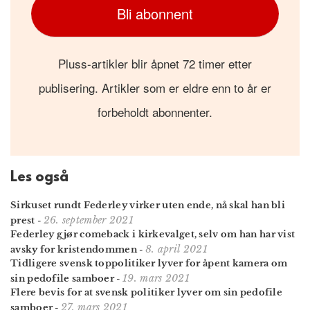
Bli abonnent
Pluss-artikler blir åpnet 72 timer etter
publisering. Artikler som er eldre enn to år er
forbeholdt abonnenter.
Les også
Sirkuset rundt Federley virker uten ende, nå skal han bli
26. september 2021
prest
-
Federley gjør comeback i kirkevalget, selv om han har vist
8. april 2021
avsky for kristendommen
-
Tidligere svensk toppolitiker lyver for åpent kamera om
19. mars 2021
sin pedofile samboer
-
Flere bevis for at svensk politiker lyver om sin pedofile
27. mars 2021
samboer
-