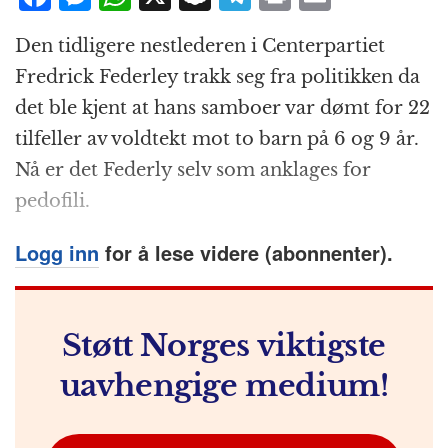
a
e
h
n
el
ri
m
Den tidligere nestlederen i Centerpartiet
c
ss
at
a
e
n
ai
Fredrick Federley trakk seg fra politikken da
e
e
s
p
g
t
l
det ble kjent at hans samboer var dømt for 22
b
n
A
c
r
tilfeller av voldtekt mot to barn på 6 og 9 år.
o
g
p
h
a
Nå er det Federly selv som anklages for
o
e
p
at
m
pedofili.
k
r
Logg inn
for å lese videre (abonnenter).
Støtt Norges viktigste
uavhengige medium!