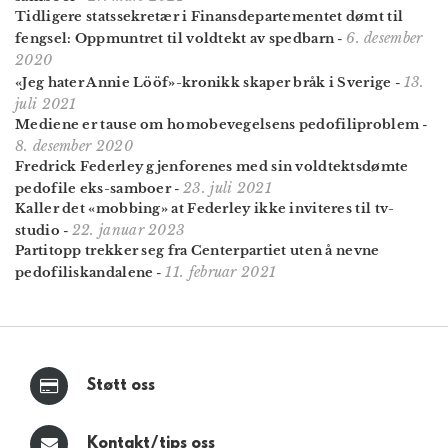
Tidligere statssekretær i Finansdepartementet dømt til
6. desember
fengsel: Oppmuntret til voldtekt av spedbarn
-
2020
13.
«Jeg hater Annie Lööf»-kronikk skaper bråk i Sverige
-
juli 2021
Mediene er tause om homobevegelsens pedofiliproblem
-
8. desember 2020
Fredrick Federley gjenforenes med sin voldtekts­dømte
23. juli 2021
pedofile eks-samboer
-
Kaller det «mobbing» at Federley ikke inviteres til tv-
22. januar 2023
studio
-
Partitopp trekker seg fra Centerpartiet uten å nevne
11. februar 2021
pedofili­skandalene
-
Støtt oss
Kontakt/tips oss