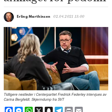
g
a
t
02.04.2021 13:00
Erling Marthinsen
i
o
n
Tidligere nestleder i Centerpartiet Fredrick Federley intervjues av
Carina Bergfeldt. Skjermdump fra SVT
F
M
W
X
S
T
P
E