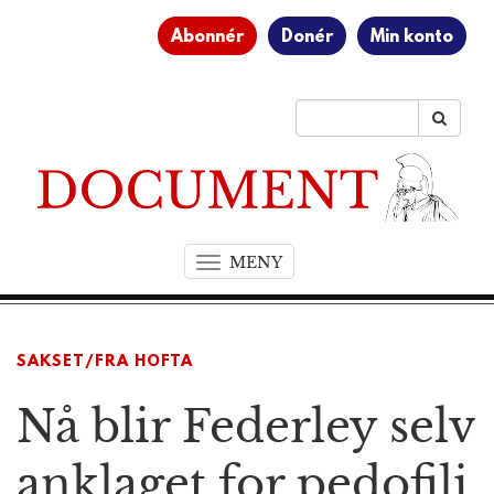
Abonnér
Donér
Min konto
MENY
T
o
g
g
SAKSET/FRA HOFTA
l
e
Nå blir Federley selv
n
a
v
anklaget for pedofili
i