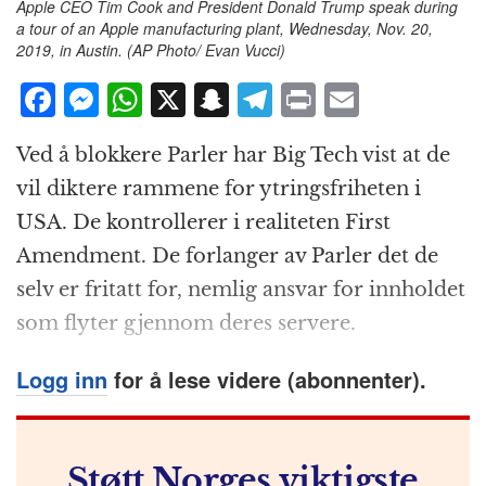
Apple CEO Tim Cook and President Donald Trump speak during
a tour of an Apple manufacturing plant, Wednesday, Nov. 20,
2019, in Austin. (AP Photo/ Evan Vucci)
F
M
W
X
S
T
P
E
a
e
h
n
el
ri
m
Ved å blokkere Parler har Big Tech vist at de
c
ss
at
a
e
n
ai
vil diktere rammene for ytringsfriheten i
e
e
s
p
g
t
l
USA. De kontrollerer i realiteten First
b
n
A
c
r
Amendment. De forlanger av Parler det de
o
g
p
h
a
selv er fritatt for, nemlig ansvar for innholdet
o
e
p
at
m
som flyter gjennom deres servere.
k
r
Logg inn
for å lese videre (abonnenter).
Støtt Norges viktigste