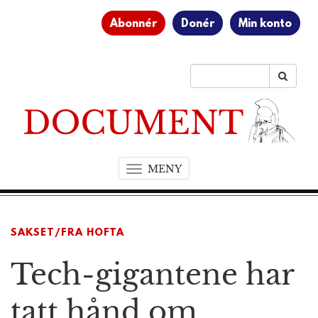
Abonnér
Donér
Min konto
MENY
T
o
g
g
SAKSET/FRA HOFTA
l
e
Tech-gigantene har
n
a
v
tatt hånd om
i