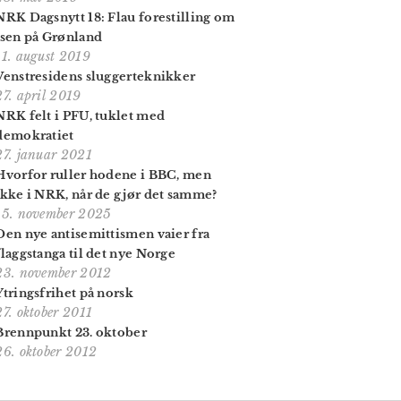
NRK Dagsnytt 18: Flau forestilling om
isen på Grønland
11. august 2019
Venstresidens sluggerteknikker
27. april 2019
NRK felt i PFU, tuklet med
demokratiet
27. januar 2021
Hvorfor ruller hodene i BBC, men
ikke i NRK, når de gjør det samme?
15. november 2025
Den nye antisemittismen vaier fra
flaggstanga til det nye Norge
23. november 2012
Ytringsfrihet på norsk
27. oktober 2011
Brennpunkt 23. oktober
26. oktober 2012