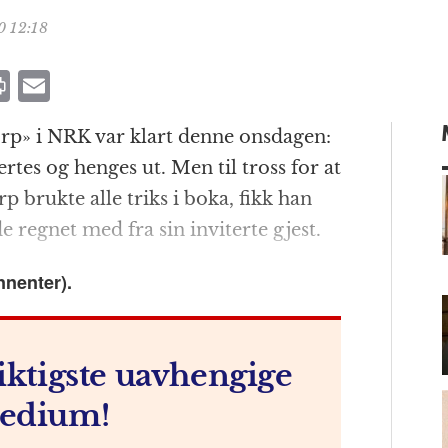
0 12:18
P
E
ri
m
p» i NRK var klart denne onsdagen:
n
ai
tes og henges ut. Men til tross for at
t
l
p brukte alle triks i boka, fikk han
 regnet med fra sin inviterte gjest.
m
nnenter).
iktigste uavhengige
edium!