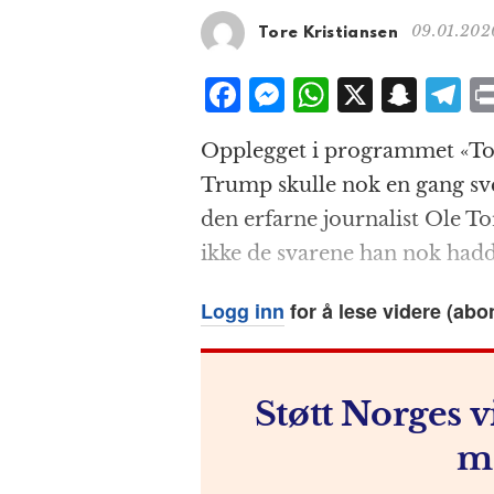
09.01.202
Tore Kristiansen
F
M
W
X
S
T
a
e
h
n
el
Opplegget i programmet «Tor
c
ss
at
a
e
Trump skulle nok en gang sver
e
e
s
p
g
den erfarne journalist Ole Tor
b
n
A
c
r
ikke de svarene han nok hadde
o
g
p
h
a
o
e
p
at
Logg inn
for å lese videre (abo
k
r
Støtt Norges v
m