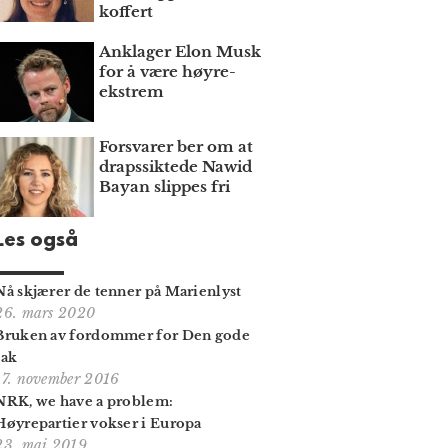
koffert
Anklager Elon Musk
for å være høyre­
ekstrem
Forsvarer ber om at
draps­siktede Nawid
Bayan slippes fri
Les også
Nå skjærer de tenner på Marienlyst
26. mars 2020
Bruken av fordommer for Den gode
sak
17. november 2016
NRK, we have a problem:
Høyrepartier vokser i Europa
23. mai 2019