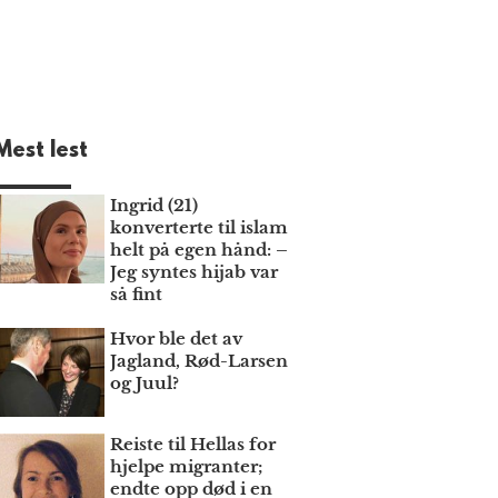
Mest lest
Ingrid (21)
konverterte til islam
helt på egen hånd: –
Jeg syntes hijab var
så fint
Hvor ble det av
Jagland, Rød-Larsen
og Juul?
Reiste til Hellas for
hjelpe migranter;
endte opp død i en