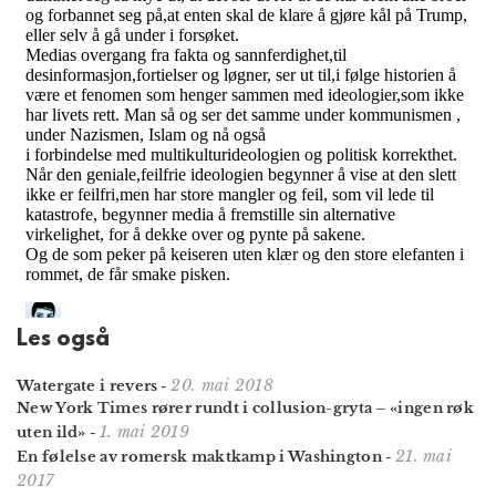
Les også
20. mai 2018
Watergate i revers
-
New York Times rører rundt i collusion-gryta – «ingen røk
1. mai 2019
uten ild»
-
21. mai
En følelse av romersk maktkamp i Washington
-
2017