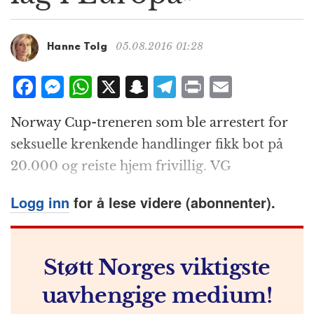
g
a
t
05.08.2016 01:28
Hanne Tolg
i
o
F
M
W
X
S
T
P
E
n
a
e
h
n
el
ri
m
Norway Cup-treneren som ble arrestert for
c
ss
at
a
e
n
ai
seksuelle krenkende handlinger fikk bot på
e
e
s
p
g
t
l
20.000 og reiste hjem frivillig. VG
b
n
A
c
r
o
g
p
h
a
Logg inn
for å lese videre (abonnenter).
o
e
p
at
m
k
r
Støtt Norges viktigste
uavhengige medium!