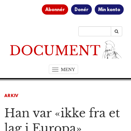
Abonnér
Donér
Min konto
MENY
T
o
g
g
ARKIV
l
e
Han var «ikke fra et
n
a
v
lag i Europa»
i