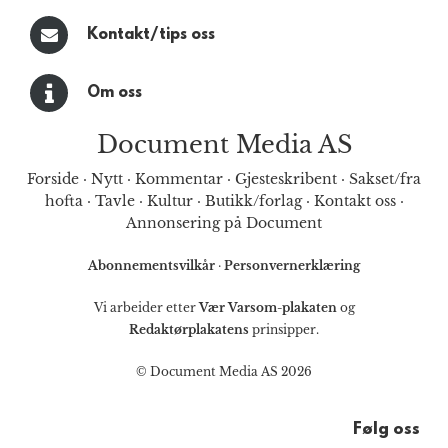
Kontakt/tips oss
Om oss
Document Media AS
Forside
·
Nytt
·
Kommentar
·
Gjesteskribent
·
Sakset/fra
hofta
·
Tavle
·
Kultur
·
Butikk/forlag
·
Kontakt oss
·
Annonsering på Document
Abonnementsvilkår
·
Personvernerklæring
Vi arbeider etter
Vær Varsom-plakaten
og
Redaktørplakatens
prinsipper.
© Document Media AS 2026
Følg oss