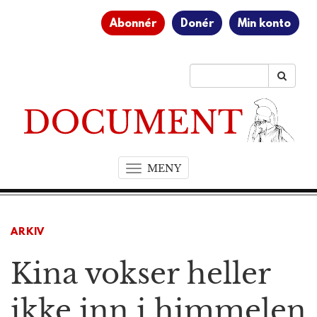
Abonnér
Donér
Min konto
MENY
T
o
g
g
ARKIV
l
e
Kina vokser heller
n
a
v
ikke inn i himmelen
i