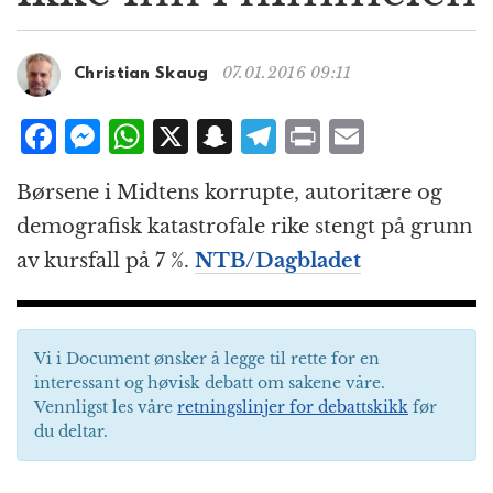
g
a
t
07.01.2016 09:11
Christian Skaug
i
o
F
M
W
X
S
T
P
E
n
a
e
h
n
el
ri
m
Børsene i Midtens korrupte, autoritære og
c
ss
at
a
e
n
ai
demografisk katastrofale rike stengt på grunn
e
e
s
p
g
t
l
av kursfall på 7 %.
NTB/Dagbladet
b
n
A
c
r
o
g
p
h
a
o
e
p
at
m
Vi i Document ønsker å legge til rette for en
k
r
interessant og høvisk debatt om sakene våre.
Vennligst les våre
retningslinjer for debattskikk
før
du deltar.