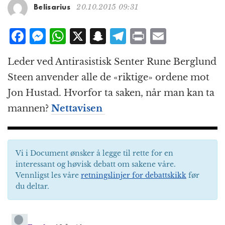
g
20.10.2015 09:31
Belisarius
a
t
F
M
W
X
S
T
P
E
i
a
e
h
n
el
ri
m
o
Leder ved Antirasistisk Senter Rune Berglund
n
c
ss
at
a
e
n
ai
Steen anvender alle de «riktige» ordene mot
e
e
s
p
g
t
l
Jon Hustad. Hvorfor ta saken, når man kan ta
b
n
A
c
r
mannen?
Nettavisen
o
g
p
h
a
o
e
p
at
m
k
r
Vi i Document ønsker å legge til rette for en
interessant og høvisk debatt om sakene våre.
Vennligst les våre
retningslinjer for debattskikk
før
du deltar.