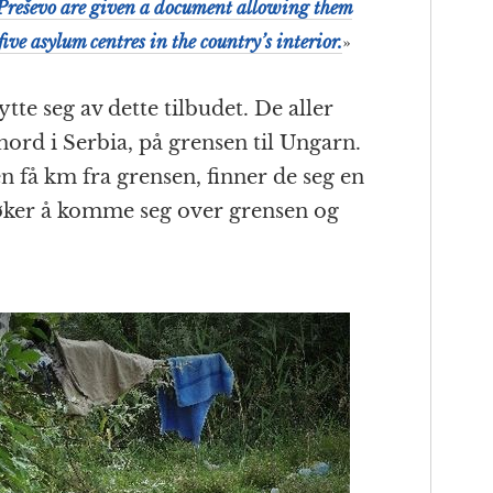
Preševo are given a document allowing them
 five asylum centres in the country’s interior.
»
tte seg av dette tilbudet. De aller
 nord i Serbia, på grensen til Ungarn.
n få km fra grensen, finner de seg en
rsøker å komme seg over grensen og