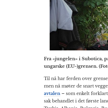
Fra «jungelen» i Subotica, p
ungarske (EU-)grensen. (Fo
Til nå har ferden over grense
men nå møter de snart vegg
avtalen
– som enkelt forklart 
sak behandlet i det første la