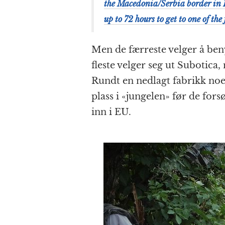
the Macedonia/Serbia border in 
up to 72 hours to get to one of the
Men de færreste velger å beny
fleste velger seg ut Subotica,
Rundt en nedlagt fabrikk noe
plass i «jungelen» før de fo
inn i EU.