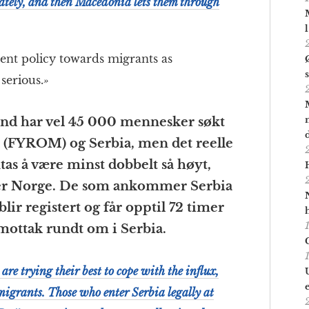
uately, and then Macedonia lets them through
rent policy towards migrants as
 serious.
»
s mnd har vel 45 000 mennesker søkt
a (FYROM) og Serbia, men det reelle
as å være minst dobbelt så høyt,
eller Norge. De som ankommer Serbia
blir registert og får opptil 72 timer
 mottak rundt om i Serbia.
re trying their best to cope with the influx,
 migrants. Those who enter Serbia legally at