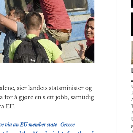
lene, sier landets statsminister og
for å gjøre en slett jobb, samtidig
ra EU.
ive via an EU member state -Greece –