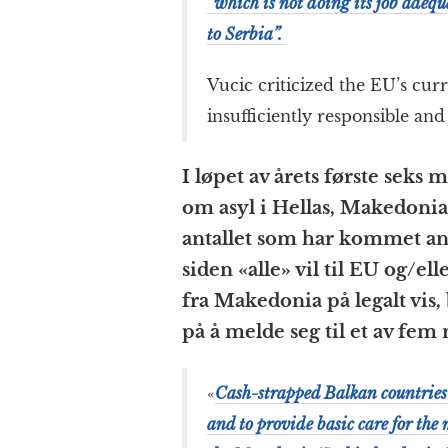
“which is not doing its job adeq
to Serbia”.
Vucic criticized the EU’s cur
insufficiently responsible and
I løpet av årets første sek
om asyl i Hellas, Makedoni
antallet som har kommet ant
siden «alle» vil til EU og/
fra Makedonia på legalt vis, 
på å melde seg til et av fem
«
Cash-strapped Balkan countries a
and to provide basic care for the