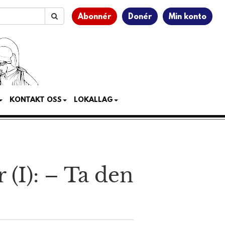
Abonnér
Donér
Min konto
KONTAKT OSS
LOKALLAG
(I): – Ta den