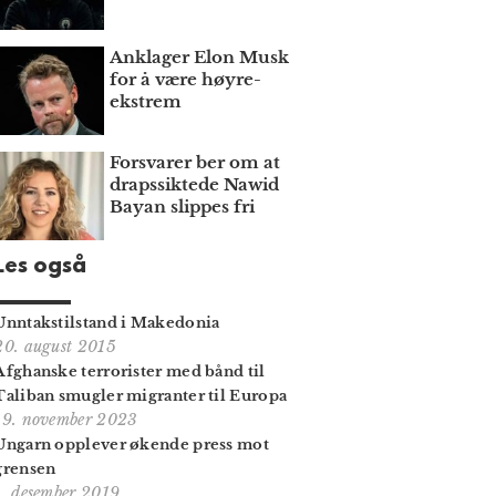
Anklager Elon Musk
for å være høyre­
ekstrem
Forsvarer ber om at
draps­siktede Nawid
Bayan slippes fri
Les også
Unntakstilstand i Makedonia
20. august 2015
Afghanske terrorister med bånd til
Taliban smugler migranter til Europa
19. november 2023
Ungarn opplever økende press mot
grensen
1. desember 2019