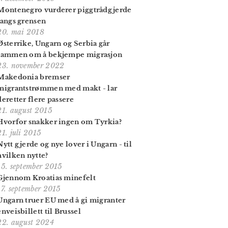
Montenegro vurderer piggtrådgjerde
langs grensen
20. mai 2018
Østerrike, Ungarn og Serbia går
sammen om å bekjempe migrasjon
23. november 2022
Makedonia bremser
migrantstrømmen med makt - lar
deretter flere passere
21. august 2015
Hvorfor snakker ingen om Tyrkia?
21. juli 2015
Nytt gjerde og nye lover i Ungarn - til
hvilken nytte?
15. september 2015
Gjennom Kroatias minefelt
17. september 2015
Ungarn truer EU med å gi migranter
enveisbillett til Brussel
22. august 2024