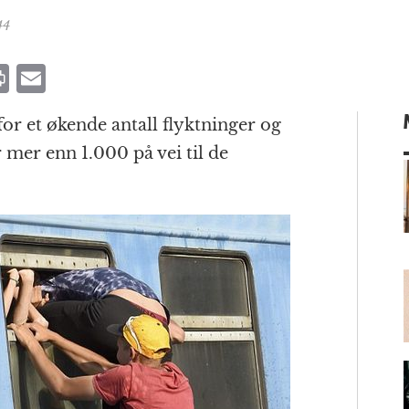
44
P
E
ri
m
for et økende antall flyktninger og
n
ai
mer enn 1.000 på vei til de
t
l
m