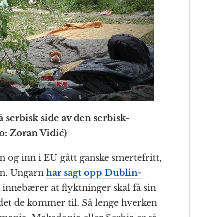
å serbisk side av den serbisk-
to:
Zoran Vidić
)
n og inn i EU gått ganske smertefritt,
en. Ungarn
har sagt opp Dublin-
innebærer at flyktninger skal få sin
ndet de kommer til. Så lenge hverken