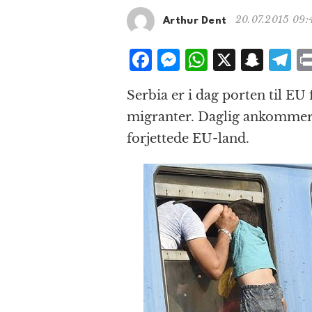
20.07.2015 09:
Arthur Dent
F
M
W
X
S
T
a
e
h
n
el
Serbia er i dag porten til EU 
c
ss
at
a
e
migranter. Daglig ankommer 
e
e
s
p
g
forjettede EU-land.
b
n
A
c
r
o
g
p
h
a
o
e
p
at
k
r