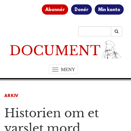
Abonnér
Donér
Min konto
MENY
T
o
g
g
ARKIV
l
e
Historien om et
n
a
v
varslet mord
i