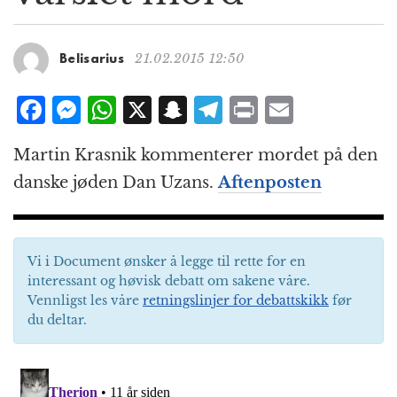
g
a
t
21.02.2015 12:50
Belisarius
i
o
F
M
W
X
S
T
P
E
n
a
e
h
n
el
ri
m
Martin Krasnik kommenterer mordet på den
c
ss
at
a
e
n
ai
danske jøden Dan Uzans.
Aftenposten
e
e
s
p
g
t
l
b
n
A
c
r
o
g
p
h
a
Vi i Document ønsker å legge til rette for en
o
e
p
at
m
interessant og høvisk debatt om sakene våre.
k
r
Vennligst les våre
retningslinjer for debattskikk
før
du deltar.