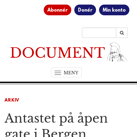
Abonnér
Donér
Min konto
MENY
T
o
g
g
ARKIV
l
e
Antastet på åpen
n
a
v
gate i Bergen
i