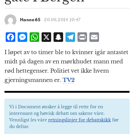
g
a
t
20.06.2014 10:47
Hanne65
i
o
F
M
W
X
S
T
P
E
n
a
e
h
n
el
ri
m
I løpet av to timer ble to kvinner igår antastet
c
ss
at
a
e
n
ai
midt på dagen av en mørkhudet mann med
e
e
s
p
g
t
l
rød hettegenser. Politiet vet ikke hvem
b
n
A
c
r
gjerningsmannen er.
TV2
o
g
p
h
a
o
e
p
at
m
k
r
Vi i Document ønsker å legge til rette for en
interessant og høvisk debatt om sakene våre.
Vennligst les våre
retningslinjer for debattskikk
før
du deltar.