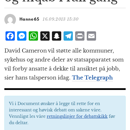
g
a
t
16.09.2013 15:30
Hanne65
i
o
F
M
W
X
S
T
P
E
n
a
e
h
n
el
ri
m
David Cameron vil støtte alle kommuner,
c
ss
at
a
e
n
ai
sykehus og andre deler av statsapparatet som
e
e
s
p
g
t
l
vil forby ansatte å dekke til ansiktet på jobb,
b
n
A
c
r
sier hans talsperson idag.
The Telegraph
o
g
p
h
a
o
e
p
at
m
k
r
Vi i Document ønsker å legge til rette for en
interessant og høvisk debatt om sakene våre.
Vennligst les våre
retningslinjer for debattskikk
før
du deltar.