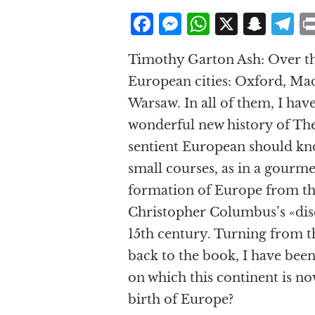
F
M
W
X
S
T
a
e
h
n
el
Timothy Garton Ash: Over the 
c
ss
at
a
e
European cities: Oxford, Ma
e
e
s
p
g
Warsaw. In all of them, I hav
b
n
A
c
r
wonderful new history of The
o
g
p
h
a
sentient European should kn
o
e
p
at
small courses, as in a gourme
k
r
formation of Europe from th
Christopher Columbus’s «disc
15th century. Turning from th
back to the book, I have bee
on which this continent is no
birth of Europe?