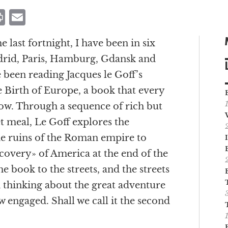
P
E
ri
m
last fortnight, I have been in six
n
ai
drid, Paris, Hamburg, Gdansk and
t
l
e been reading Jacques le Goff’s
 Birth of Europe, a book that every
ow. Through a sequence of rich but
m
t meal, Le Goff explores the
e ruins of the Roman empire to
overy» of America at the end of the
e book to the streets, and the streets
n thinking about the great adventure
w engaged. Shall we call it the second