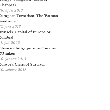
Disappear
28. april 2018
European Terrorism: The 'Batman
Syndrome'
27. juni 2018
Brussels: Capital of Europe or
Eurabia?
11. juli 2022
Obamas utidige press på Cameron i
EU-saken
30. januar 2013
Europe's Crisis of Survival
30. oktober 2018