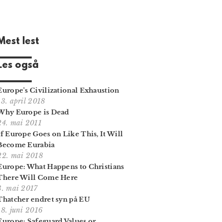
Mest lest
Les også
Europe's Civilizational Exhaustion
13. april 2018
Why Europe is Dead
24. mai 2011
If Europe Goes on Like This, It Will
Become Eurabia
22. mai 2018
Europe: What Happens to Christians
There Will Come Here
3. mai 2017
Thatcher endret syn på EU
18. juni 2016
Europe: Safeguard Values or