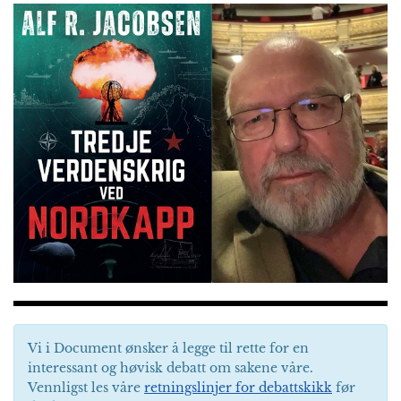
Vi i Document ønsker å legge til rette for en
interessant og høvisk debatt om sakene våre.
Vennligst les våre
retningslinjer for debattskikk
før