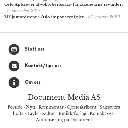
Oslo Ap krever at «oktoberbarna» får sakene sine revurdert
1. november 2017
-
31. januar 2020
Miljøutopistene i Oslo imponerer igjen
-
Støtt oss
Kontakt/tips oss
Om oss
Document Media AS
Forside
·
Nytt
·
Kommentar
·
Gjesteskribent
·
Sakset/fra
hofta
·
Tavle
·
Kultur
·
Butikk/forlag
·
Kontakt oss
·
Annonsering på Document