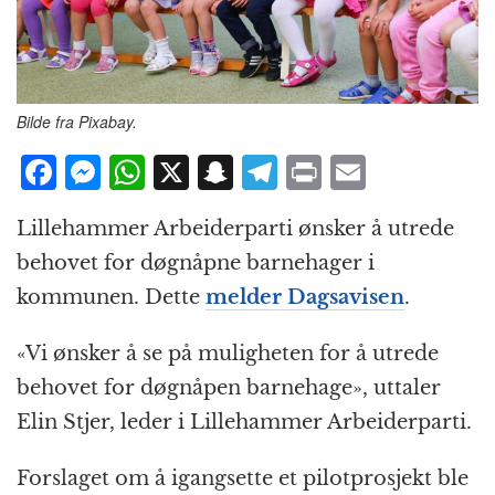
Bilde fra Pixabay.
F
M
W
X
S
T
P
E
a
e
h
n
el
ri
m
Lillehammer Arbeiderparti ønsker å utrede
c
ss
at
a
e
n
ai
behovet for døgnåpne barnehager i
e
e
s
p
g
t
l
kommunen. Dette
melder Dagsavisen
.
b
n
A
c
r
o
g
p
h
a
«Vi ønsker å se på muligheten for å utrede
o
e
p
at
m
behovet for døgnåpen barnehage», uttaler
k
r
Elin Stjer, leder i Lillehammer Arbeiderparti.
Forslaget om å igangsette et pilotprosjekt ble