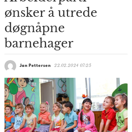
g
ønsker å utrede
a
t
døgnåpne
i
o
n
barnehager
22.02.2024 07:25
Jan Pettersen