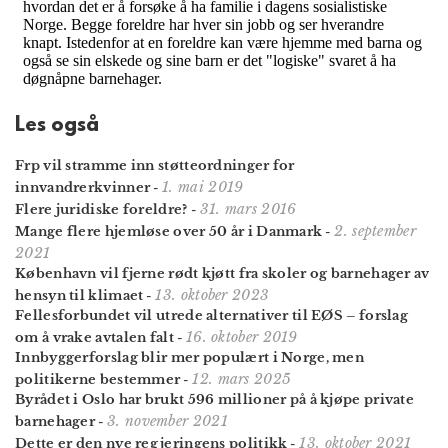
Les også
Frp vil stramme inn støtteordninger for
1. mai 2019
innvandrerkvinner
-
31. mars 2016
Flere juridiske foreldre?
-
2. september
Mange flere hjemløse over 50 år i Danmark
-
2021
København vil fjerne rødt kjøtt fra skoler og barnehager av
13. oktober 2023
hensyn til klimaet
-
Fellesforbundet vil utrede alternativer til EØS – forslag
16. oktober 2019
om å vrake avtalen falt
-
Innbyggerforslag blir mer populært i Norge, men
12. mars 2025
politikerne bestemmer
-
Byrådet i Oslo har brukt 596 millioner på å kjøpe private
3. november 2021
barnehager
-
13. oktober 2021
Dette er den nye regjeringens politikk
-