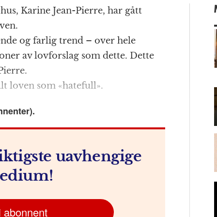
ri
m
hus, Karine Jean-Pierre, har gått
n
ai
oven.
t
l
nde og farlig trend – over hele
er av lovforslag som dette. Dette
Pierre.
m
lt loven som «hatefull».
nnenter).
iktigste uavhengige
edium!
i abonnent