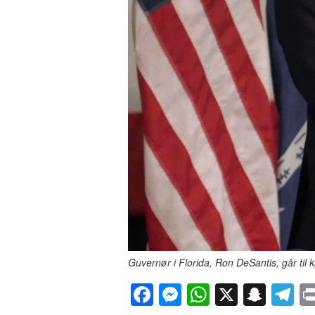
Guvernør i Florida, Ron DeSantis, går ti
F
M
W
X
S
T