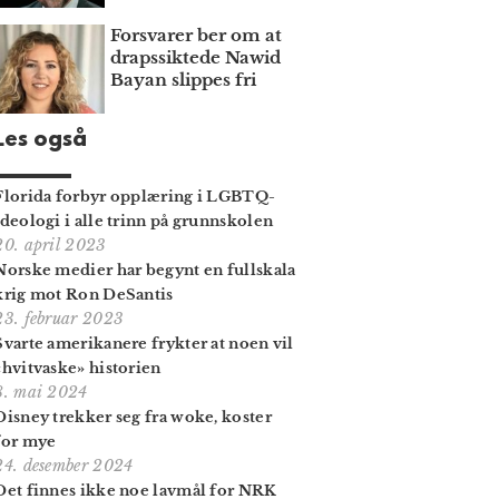
Forsvarer ber om at
draps­siktede Nawid
Bayan slippes fri
Les også
Florida forbyr opplæring i LGBTQ-
ideologi i alle trinn på grunnskolen
20. april 2023
Norske medier har begynt en fullskala
krig mot Ron DeSantis
23. februar 2023
Svarte amerikanere frykter at noen vil
«hvitvaske» historien
8. mai 2024
Disney trekker seg fra woke, koster
for mye
24. desember 2024
Det finnes ikke noe lavmål for NRK