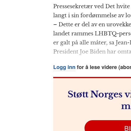
a
e
h
n
el
Pressesekretær ved Det hvite 
c
ss
at
a
e
langt i sin fordømmelse av l
e
e
s
p
g
– Dette er del av en urovekke
b
n
A
c
r
landet rammes LHBTQ-person
o
g
p
h
a
er galt på alle måter, sa Jean-
o
e
p
at
President Joe Biden har omta
k
r
Logg inn
for å lese videre (abo
Støtt Norges v
m
Bl