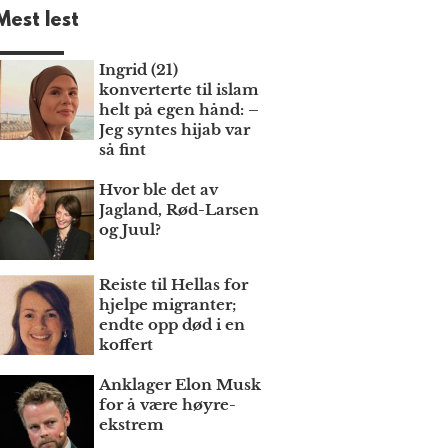
Mest lest
Ingrid (21)
konverterte til islam
helt på egen hånd: –
Jeg syntes hijab var
så fint
Hvor ble det av
Jagland, Rød-Larsen
og Juul?
Reiste til Hellas for
hjelpe migranter;
endte opp død i en
koffert
Anklager Elon Musk
for å være høyre­
ekstrem