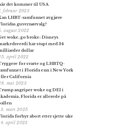
når det kommer til USA
7. februar 2023
Kan LHBT-samfunnet avgjøre
Floridas guvernørvalg?
6. august 2022
Get woke, go broke: Disneys
markedsverdi har stupt med 34
milliarder dollar
25. april 2022
Tryggere for svarte og LHBTQ-
samfunnet i Florida enn i New York
eller California
28. mai 2023
Trump angriper woke og DEI i
akademia, Florida er allerede på
ballen
13. mars 2025
Florida forbyr abort etter sjette uke
14. april 2023