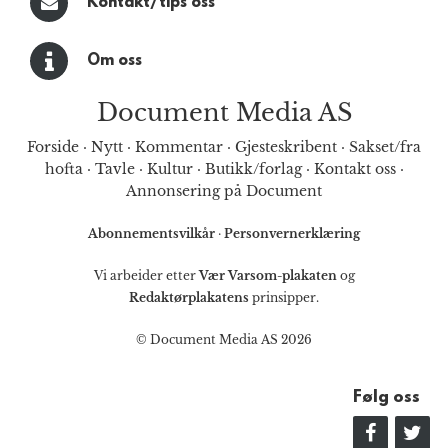
Kontakt/tips oss
Om oss
Document Media AS
Forside
·
Nytt
·
Kommentar
·
Gjesteskribent
·
Sakset/fra
hofta
·
Tavle
·
Kultur
·
Butikk/forlag
·
Kontakt oss
·
Annonsering på Document
Abonnementsvilkår
·
Personvernerklæring
Vi arbeider etter
Vær Varsom-plakaten
og
Redaktørplakatens
prinsipper.
© Document Media AS 2026
Følg oss