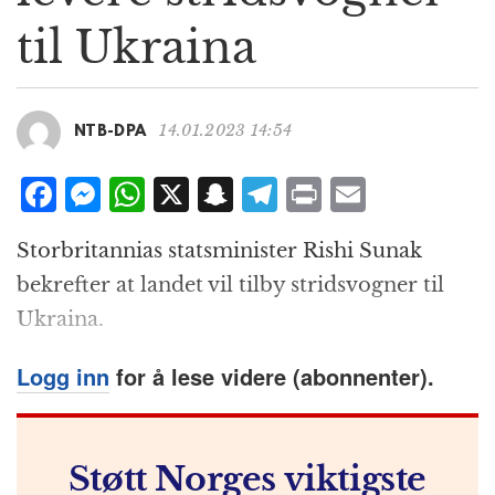
g
til Ukraina
a
t
i
o
14.01.2023 14:54
NTB-DPA
n
F
M
W
X
S
T
P
E
a
e
h
n
el
ri
m
Storbritannias statsminister Rishi Sunak
c
ss
at
a
e
n
ai
bekrefter at landet vil tilby stridsvogner til
e
e
s
p
g
t
l
Ukraina.
b
n
A
c
r
o
g
p
h
a
Logg inn
for å lese videre (abonnenter).
o
e
p
at
m
k
r
Støtt Norges viktigste