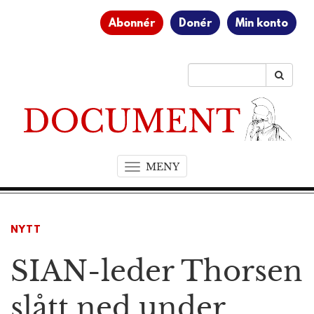
Abonnér
Donér
Min konto
MENY
T
o
g
g
NYTT
l
e
SIAN-leder Thorsen
n
a
v
slått ned under
i