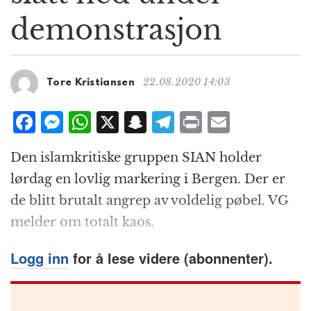
g
demonstrasjon
a
t
i
o
22.08.2020 14:03
Tore Kristiansen
n
F
M
W
X
S
T
P
E
a
e
h
n
el
ri
m
Den islamkritiske gruppen SIAN holder
c
ss
at
a
e
n
ai
lørdag en lovlig markering i Bergen. Der er
e
e
s
p
g
t
l
de blitt brutalt angrep av voldelig pøbel. VG
b
n
A
c
r
melder om totalt kaos.
o
g
p
h
a
o
e
p
at
m
Logg inn
for å lese videre (abonnenter).
k
r