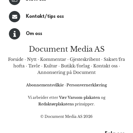
Kontakt/tips oss
Om oss
Document Media AS
Forside
·
Nytt
·
Kommentar
·
Gjesteskribent
·
Sakset/fra
hofta
·
Tavle
·
Kultur
·
Butikk/forlag
·
Kontakt oss
·
Annonsering på Document
Abonnementsvilkår
·
Personvernerklæring
Vi arbeider etter
Vær Varsom-plakaten
og
Redaktørplakatens
prinsipper.
© Document Media AS 2026