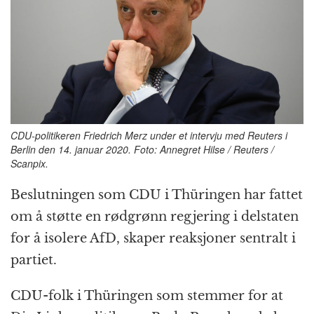
o
e
p
at
m
k
r
CDU-politikeren Friedrich Merz under et intervju med Reuters i
Berlin den 14. januar 2020. Foto: Annegret Hilse / Reuters /
Scanpix.
Beslutningen som CDU i Thüringen har fattet
om å støtte en rødgrønn regjering i delstaten
for å isolere AfD, skaper reaksjoner sentralt i
partiet.
CDU-folk i Thüringen som stemmer for at