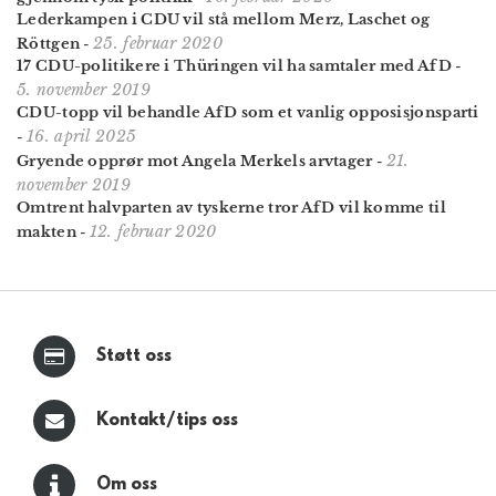
Lederkampen i CDU vil stå mellom Merz, Laschet og
25. februar 2020
Röttgen
-
17 CDU-politikere i Thüringen vil ha samtaler med AfD
-
5. november 2019
CDU-topp vil behandle AfD som et vanlig opposisjons­parti
16. april 2025
-
21.
Gryende opprør mot Angela Merkels arvtager
-
november 2019
Omtrent halvparten av tyskerne tror AfD vil komme til
12. februar 2020
makten
-
Støtt oss
Kontakt/tips oss
Om oss