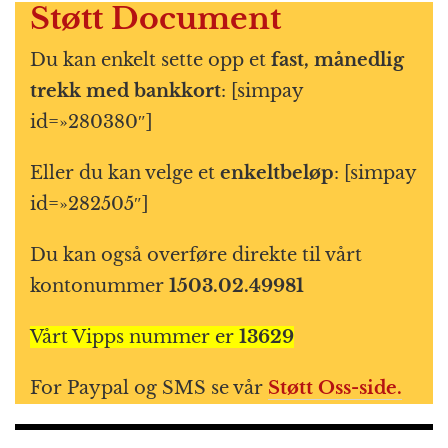
Støtt Document
Du kan enkelt sette opp et
fast, månedlig
trekk med bankkort
: [simpay
id=»280380″]
Eller du kan velge et
enkeltbeløp
: [simpay
id=»282505″]
Du kan også overføre direkte til vårt
kontonummer
1503.02.49981
Vårt Vipps nummer er
13629
For Paypal og SMS se vår
Støtt Oss-side.