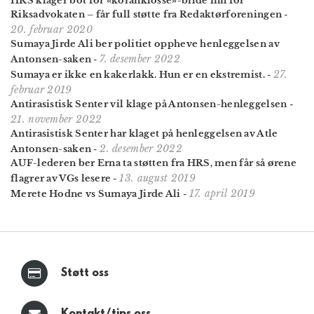
HRS klager bot for «koranklosse»-bilde inn for
Riksadvokaten – får full støtte fra Redaktørforeningen
-
20. februar 2020
Sumaya Jirde Ali ber politiet oppheve henleggelsen av
7. desember 2022
Antonsen-saken
-
27.
Sumaya er ikke en kakerlakk. Hun er en ekstremist.
-
februar 2019
Antirasistisk Senter vil klage på Antonsen-henleggelsen
-
21. november 2022
Antirasistisk Senter har klaget på henleggelsen av Atle
2. desember 2022
Antonsen-saken
-
AUF-lederen ber Erna ta støtten fra HRS, men får så ørene
13. august 2019
flagrer av VGs lesere
-
17. april 2019
Merete Hodne vs Sumaya Jirde Ali
-
Støtt oss
Kontakt/tips oss