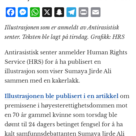
F
M
W
X
S
T
P
E
a
e
h
n
el
ri
m
Illustrasjonen som er anmeldt av Antirasistisk
c
ss
at
a
e
n
ai
senter. Teksten ble lagt på tirsdag. Grafikk: HRS
e
e
s
p
g
t
l
b
n
A
c
r
Antirasistisk senter anmelder Human Rights
o
g
p
h
a
Service (HRS) for å ha publisert en
o
e
p
at
m
illustrasjon som viser Sumaya Jirde Ali
k
r
sammen med en kakerlakk.
Illustrasjonen ble publisert i en artikkel
om
premissene i høyesterettighetsdommen mot
en 70 år gammel kvinne som torsdag ble
dømt til 24 dagers betinget fengsel for å ha
kalt samfunnsdebattanten Sumaya Jirde Ali