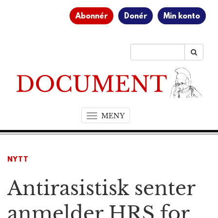
Abonnér
Donér
Min konto
MENY
T
o
g
g
NYTT
l
e
Antirasistisk senter
n
a
v
anmelder HRS for
i