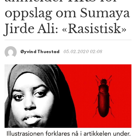
g
oppslag om Sumaya
a
t
Jirde Ali: «Rasistisk»
i
o
n
05.02.2020 02:08
Øyvind Thuestad