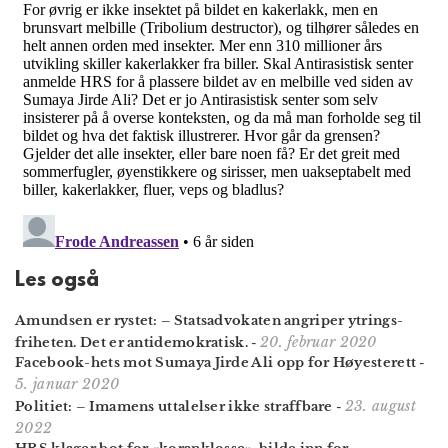
Les også
Amundsen er rystet: – Statsadvokaten angriper ytrings­
20. februar 2020
friheten. Det er antidemokratisk.
-
Facebook-hets mot Sumaya Jirde Ali opp for Høyesterett
-
5. januar 2020
23. august
Politiet: – Imamens uttalelser ikke straffbare
-
2022