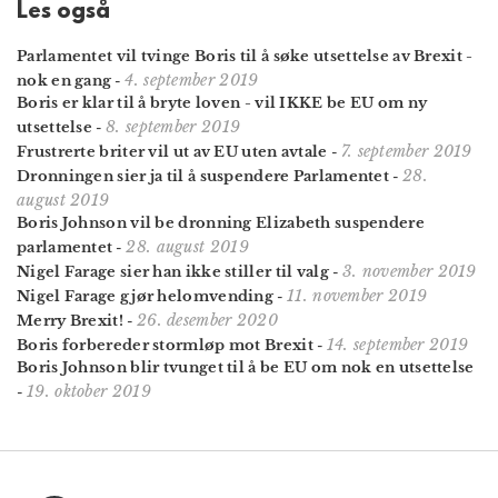
Les også
Parlamentet vil tvinge Boris til å søke utsettelse av Brexit -
4. september 2019
nok en gang
-
Boris er klar til å bryte loven - vil IKKE be EU om ny
8. september 2019
utsettelse
-
7. september 2019
Frustrerte briter vil ut av EU uten avtale
-
28.
Dronningen sier ja til å suspendere Parlamentet
-
august 2019
Boris Johnson vil be dronning Elizabeth suspendere
28. august 2019
parlamentet
-
3. november 2019
Nigel Farage sier han ikke stiller til valg
-
11. november 2019
Nigel Farage gjør helomvending
-
26. desember 2020
Merry Brexit!
-
14. september 2019
Boris forbereder stormløp mot Brexit
-
Boris Johnson blir tvunget til å be EU om nok en utsettelse
19. oktober 2019
-