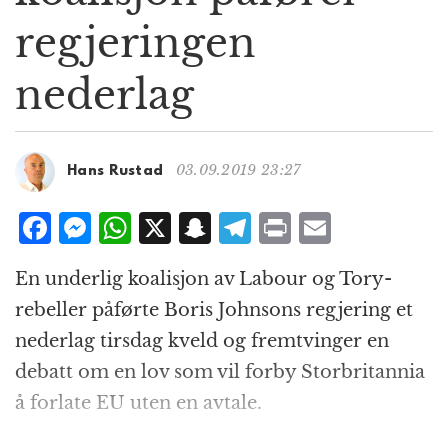
g
regjeringen
a
t
nederlag
i
o
n
03.09.2019 23:27
Hans Rustad
F
M
W
X
S
T
P
E
a
e
h
n
el
ri
m
En underlig koalisjon av Labour og Tory-
c
ss
at
a
e
n
ai
rebeller påførte Boris Johnsons regjering et
e
e
s
p
g
t
l
nederlag tirsdag kveld og fremtvinger en
b
n
A
c
r
debatt om en lov som vil forby Storbritannia
o
g
p
h
a
å forlate EU uten en avtale.
o
e
p
at
m