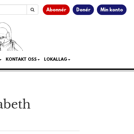
Abonnér
Donér
Min konto
KONTAKT OSS
LOKALLAG
abeth