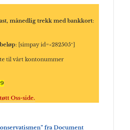
ast, månedlig trekk med bankkort
:
tbeløp
: [simpay id=»282505″]
te til vårt kontonummer
29
tøtt Oss-side.
Konservatismen” fra Document