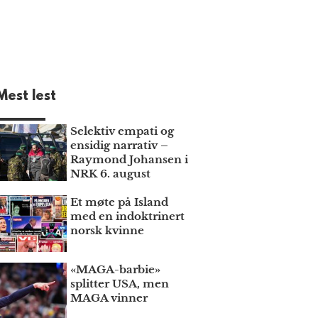
Mest lest
Selektiv empati og
ensidig narrativ –
Raymond Johansen i
NRK 6. august
Et møte på Island
med en indoktrinert
norsk kvinne
«MAGA-barbie»
splitter USA, men
MAGA vinner