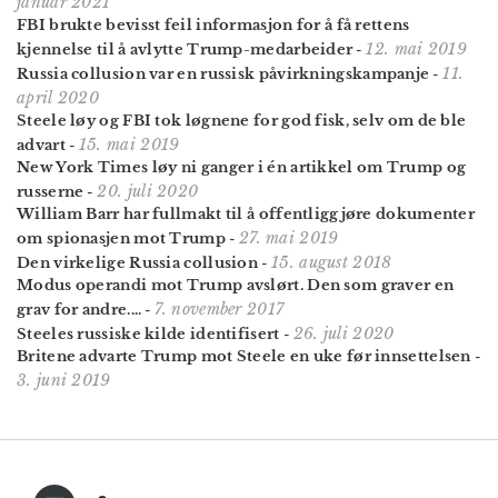
januar 2021
FBI brukte bevisst feil informasjon for å få rettens
12. mai 2019
kjennelse til å avlytte Trump-medarbeider
-
11.
Russia collusion var en russisk påvirkningskampanje
-
april 2020
Steele løy og FBI tok løgnene for god fisk, selv om de ble
15. mai 2019
advart
-
New York Times løy ni ganger i én artikkel om Trump og
20. juli 2020
russerne
-
William Barr har fullmakt til å offentliggjøre dokumenter
27. mai 2019
om spionasjen mot Trump
-
15. august 2018
Den virkelige Russia collusion
-
Modus operandi mot Trump avslørt. Den som graver en
7. november 2017
grav for andre....
-
26. juli 2020
Steeles russiske kilde identifisert
-
Britene advarte Trump mot Steele en uke før innsettelsen
-
3. juni 2019