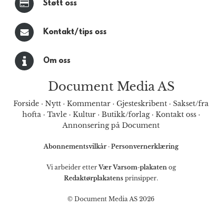
Støtt oss
Kontakt/tips oss
Om oss
Document Media AS
Forside
·
Nytt
·
Kommentar
·
Gjesteskribent
·
Sakset/fra
hofta
·
Tavle
·
Kultur
·
Butikk/forlag
·
Kontakt oss
·
Annonsering på Document
Abonnementsvilkår
·
Personvernerklæring
Vi arbeider etter
Vær Varsom-plakaten
og
Redaktørplakatens
prinsipper.
© Document Media AS 2026