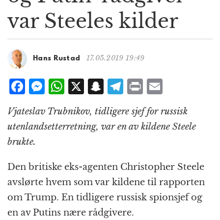
g
var Steeles kilder
a
t
i
o
17.05.2019 19:49
Hans Rustad
n
F
M
W
X
S
T
P
E
a
e
h
n
el
ri
m
Vjateslav Trubnikov, tidligere sjef for russisk
c
ss
at
a
e
n
ai
utenlandsetterretning, var en av kildene Steele
e
e
s
p
g
t
l
brukte.
b
n
A
c
r
o
g
p
h
a
Den britiske eks-agenten Christopher Steele
o
e
p
at
m
avslørte hvem som var kildene til rapporten
k
r
om Trump. En tidligere russisk spionsjef og
en av Putins nære rådgivere.