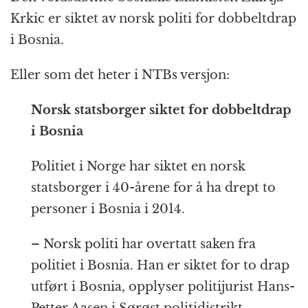
o
e
p
at
m
Krkic er siktet av norsk politi for dobbeltdrap
k
r
i Bosnia.
Eller som det heter i NTBs versjon:
Norsk statsborger siktet for dobbeltdrap
i Bosnia
Politiet i Norge har siktet en norsk
statsborger i 40-årene for å ha drept to
personer i Bosnia i 2014.
– Norsk politi har overtatt saken fra
politiet i Bosnia. Han er siktet for to drap
utført i Bosnia, opplyser politijurist Hans-
Petter Aasen i Sørøst politidistrikt