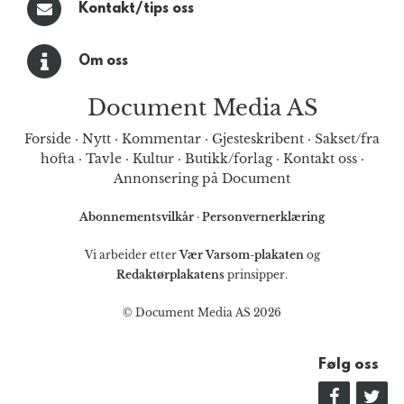
Kontakt/tips oss
Om oss
Document Media AS
Forside
·
Nytt
·
Kommentar
·
Gjesteskribent
·
Sakset/fra
hofta
·
Tavle
·
Kultur
·
Butikk/forlag
·
Kontakt oss
·
Annonsering på Document
Abonnementsvilkår
·
Personvernerklæring
Vi arbeider etter
Vær Varsom-plakaten
og
Redaktørplakatens
prinsipper.
© Document Media AS 2026
Følg oss