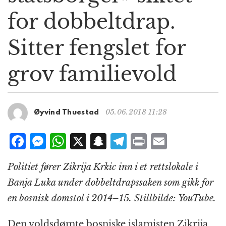
g
for dobbeltdrap.
a
t
Sitter fengslet for
i
o
n
grov familievold
05.06.2018 11:28
Øyvind Thuestad
F
M
W
X
S
T
P
E
a
e
h
n
el
ri
m
Politiet fører Zikrija Krkic inn i et rettslokale i
c
ss
at
a
e
n
ai
Banja Luka under dobbeltdrapssaken som gikk for
e
e
s
p
g
t
l
en bosnisk domstol i 2014–15. Stillbilde: YouTube.
b
n
A
c
r
o
g
p
h
a
Den voldsdømte bosniske islamisten Zikrija