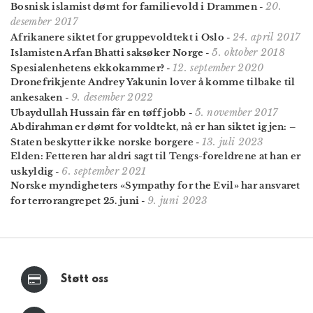
20.
Bosnisk islamist dømt for familievold i Drammen
-
desember 2017
24. april 2017
Afrikanere siktet for gruppevoldtekt i Oslo
-
5. oktober 2018
Islamisten Arfan Bhatti saksøker Norge
-
12. september 2020
Spesialenhetens ekkokammer?
-
Dronefrikjente Andrey Yakunin lover å komme tilbake til
9. desember 2022
ankesaken
-
5. november 2017
Ubaydullah Hussain får en tøff jobb
-
Abdirahman er dømt for voldtekt, nå er han siktet igjen: –
13. juli 2023
Staten beskytter ikke norske borgere
-
Elden: Fetteren har aldri sagt til Tengs-foreldrene at han er
6. september 2021
uskyldig
-
Norske myndigheters «Sympathy for the Evil» har ansvaret
9. juni 2023
for terror­angrepet 25. juni
-
Støtt oss