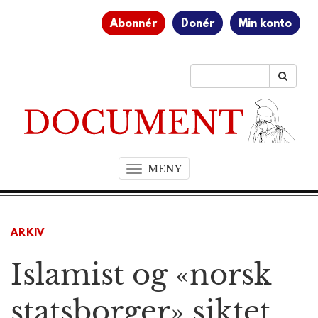
Abonnér
Donér
Min konto
MENY
T
o
g
g
ARKIV
l
e
Islamist og «norsk
n
a
v
statsborger» siktet
i