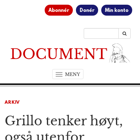
Abonnér
Donér
Min konto
MENY
T
o
g
g
ARKIV
l
e
Grillo tenker høyt,
n
a
v
også utenfor
i