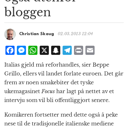
g
bloggen
a
t
i
o
02.03.2013 12:04
Christian Skaug
n
F
M
W
X
S
T
P
E
a
e
h
n
el
ri
m
Italias gjeld må reforhandles, sier Beppe
c
ss
at
a
e
n
ai
Grillo, ellers vil landet forlate euroen. Det går
e
e
s
p
g
t
l
frem av noen smakebiter det tyske
b
n
A
c
r
ukemagasinet
Focus
har lagt på nettet av et
o
g
p
h
a
intervju som vil bli offentliggjort senere.
o
e
p
at
m
k
r
Komikeren fortsetter med dette også å peke
nese til de tradisjonelle italienske mediene