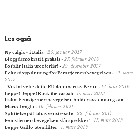
Les også
26. januar 2017
Ny valglov i Italia
-
27. februar 2013
Bloggdemokrati i praksis
-
29. desember 2017
Forblir Italia uregjerlig?
-
21. mars
Rekordopp­slutning for Femstjerners­bevegelsen
-
2017
14. juni 2016
- Vi skal velte dette EU dominert av Berlin
-
5. mars 2013
Beppe! Beppe! Rock the casbah
-
Italia: Femstjerners­bevegelsen holder avstemning om
10. februar 2021
Mario Draghi
-
22. februar 2017
Splittelse på Italias venstreside
-
17. mars 2013
Femstjernersbevegelsen slår sprekker?
-
1. mars 2013
Beppe Grillo uten filter
-