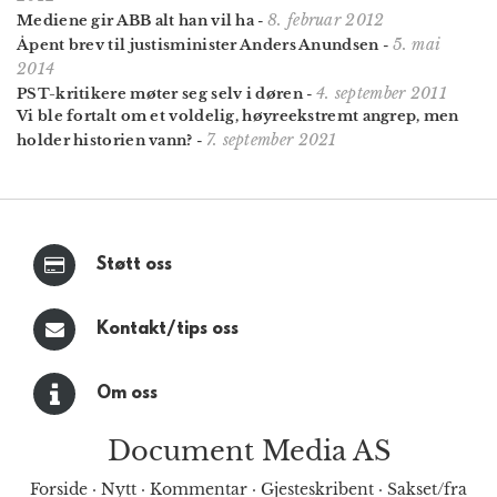
8. februar 2012
Mediene gir ABB alt han vil ha
-
5. mai
Åpent brev til justisminister Anders Anundsen
-
2014
4. september 2011
PST-kritikere møter seg selv i døren
-
Vi ble fortalt om et voldelig, høyreekstremt angrep, men
7. september 2021
holder historien vann?
-
Støtt oss
Kontakt/tips oss
Om oss
Document Media AS
Forside
·
Nytt
·
Kommentar
·
Gjesteskribent
·
Sakset/fra