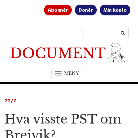
Abonnér
Donér
Min konto
MENY
T
o
g
g
22/7
l
e
Hva visste PST om
n
a
v
Breivik?
i