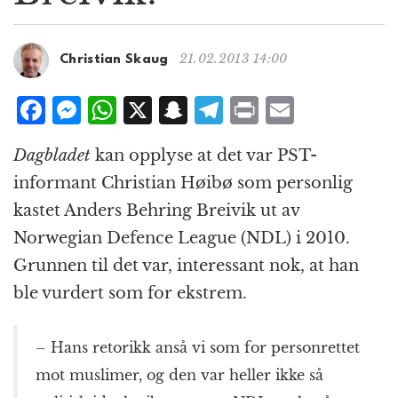
g
a
t
21.02.2013 14:00
Christian Skaug
i
o
F
M
W
X
S
T
P
E
n
a
e
h
n
el
ri
m
Dagbladet
kan opplyse at det var PST-
c
ss
at
a
e
n
ai
informant Christian Høibø som personlig
e
e
s
p
g
t
l
kastet Anders Behring Breivik ut av
b
n
A
c
r
Norwegian Defence League (NDL) i 2010.
o
g
p
h
a
Grunnen til det var, interessant nok, at han
o
e
p
at
m
ble vurdert som for ekstrem.
k
r
– Hans retorikk anså vi som for personrettet
mot muslimer, og den var heller ikke så