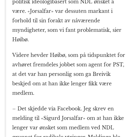
politisk ideologibasert som NDL ønsket å
være. «Jorsalfar» var dessuten markant i
forhold til sin forakt av nåværende
myndigheter, som vi fant problematisk, sier
Høibø.
Videre hevder Høibø, som på tidspunktet for
avhøret fremdeles jobbet som agent for PST,
at det var han personlig som ga Breivik
beskjed om at han ikke lenger fikk være
medlem.
– Det skjedde via Facebook. Jeg skrev en
melding til «Sigurd Jorsalfar» om at han ikke
lenger var ønsket som medlem ved NDL
grunnet for radikale ytringer. Meldinga ble