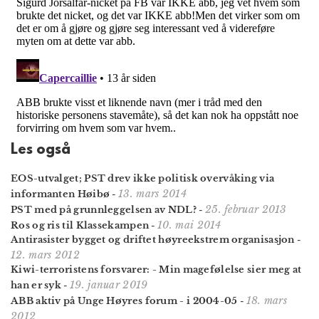
Les også
EOS-utvalget; PST drev ikke politisk overvåking via
13. mars 2014
informanten Høibø
-
25. februar 2013
PST med på grunnleggelsen av NDL?
-
10. mai 2014
Ros og ris til Klassekampen
-
Antirasister bygget og driftet høyreekstrem organisasjon
-
12. mars 2012
Kiwi-terroristens forsvarer: - Min magefølelse sier meg at
19. januar 2019
han er syk
-
18. mars
ABB aktiv på Unge Høyres forum - i 2004-05
-
2012