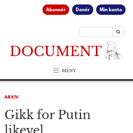
Abonnér
Donér
Min konto
MENY
T
o
g
g
ARKIV
l
e
Gikk for Putin
n
a
v
likevel
i