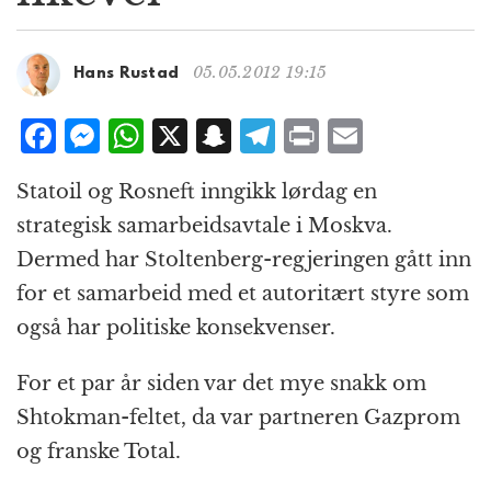
g
a
t
05.05.2012 19:15
Hans Rustad
i
o
F
M
W
X
S
T
P
E
n
a
e
h
n
el
ri
m
Statoil og Rosneft inngikk lørdag en
c
ss
at
a
e
n
ai
strategisk samarbeidsavtale i Moskva.
e
e
s
p
g
t
l
Dermed har Stoltenberg-regjeringen gått inn
b
n
A
c
r
for et samarbeid med et autoritært styre som
o
g
p
h
a
også har politiske konsekvenser.
o
e
p
at
m
k
r
For et par år siden var det mye snakk om
Shtokman-feltet, da var partneren Gazprom
og franske Total.