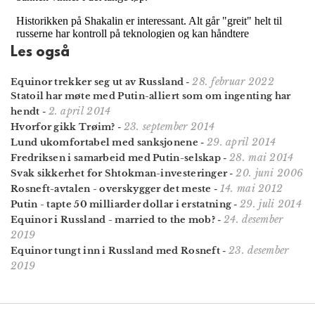
Les også
28. februar 2022
Equinor trekker seg ut av Russland
-
Statoil har møte med Putin-alliert som om ingenting har
2. april 2014
hendt
-
23. september 2014
Hvorfor gikk Trøim?
-
29. april 2014
Lund ukomfortabel med sanksjonene
-
28. mai 2014
Fredriksen i samarbeid med Putin-selskap
-
20. juni 2006
Svak sikkerhet for Shtokman-investeringer
-
14. mai 2012
Rosneft-avtalen - overskygger det meste
-
29. juli 2014
Putin - tapte 50 milliarder dollar i erstatning
-
24. desember
Equinor i Russland - married to the mob?
-
2019
23. desember
Equinor tungt inn i Russland med Rosneft
-
2019