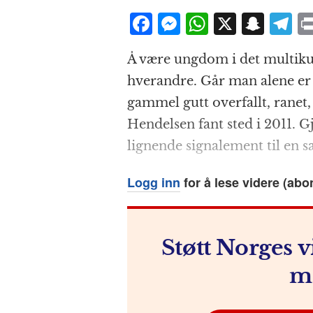
F
M
W
X
S
T
a
e
h
n
el
Å være ungdom i det multikul
c
ss
at
a
e
hverandre. Går man alene er m
e
e
s
p
g
gammel gutt overfallt, ranet,
b
n
A
c
r
Hendelsen fant sted i 2011. 
o
g
p
h
a
lignende signalement til en sa
o
e
p
at
k
r
Logg inn
for å lese videre (abo
Støtt Norges v
m