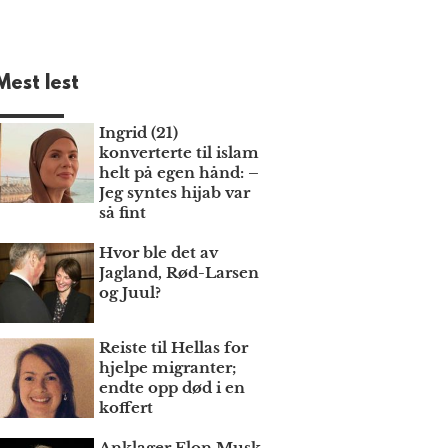
Mest lest
Ingrid (21)
konverterte til islam
helt på egen hånd: –
Jeg syntes hijab var
så fint
Hvor ble det av
Jagland, Rød-Larsen
og Juul?
Reiste til Hellas for
hjelpe migranter;
endte opp død i en
koffert
Anklager Elon Musk