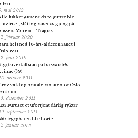
bilen
6. mai 2012
Alle lukket øynene da to gutter ble
knivtruet, slått og ranet av gjeng på
bussen. Moren: – Tragisk
17. februar 2020
Barn helt ned i 8-års-alderen ranet i
Oslo vest
12. juni 2019
Stygt overfallsran på forsvarsløs
kvinne (79)
25. oktober 2011
Grov vold og brutale ran utenfor Oslo
sentrum
13. desember 2011
Har Furuset et ufortjent dårlig rykte?
29. september 2011
Når tryggheten blir borte
17. januar 2018