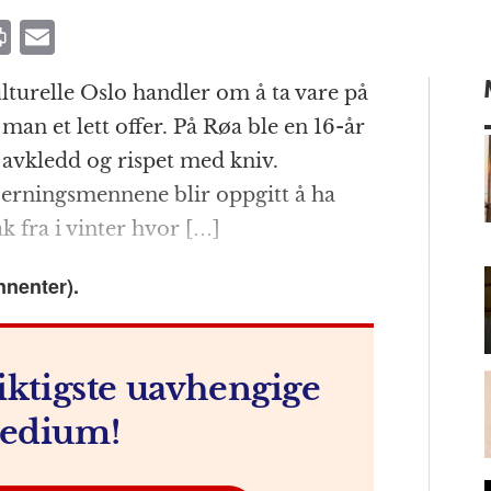
P
E
ri
m
turelle Oslo handler om å ta vare på
n
ai
an et lett offer. På Røa ble en 16-år
t
l
 avkledd og rispet med kniv.
Gjerningsmennene blir oppgitt å ha
k fra i vinter hvor […]
m
nnenter).
iktigste uavhengige
edium!