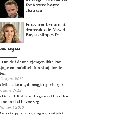
for å være høyre­
ekstrem
Forsvarer ber om at
draps­siktede Nawid
Bayan slippes fri
Les også
– Om de i denne gjengen ikke kan
kjøpe en mobiltelefon så stjeler de
den
13. april 2012
Afrikanske ungdomsgjenger herjer
5. mars 2012
– Det er litt slitsomt å gå med frykt for
at noen skal hevne seg
28. april 2013
Banket opp av en gjeng og frastjålet