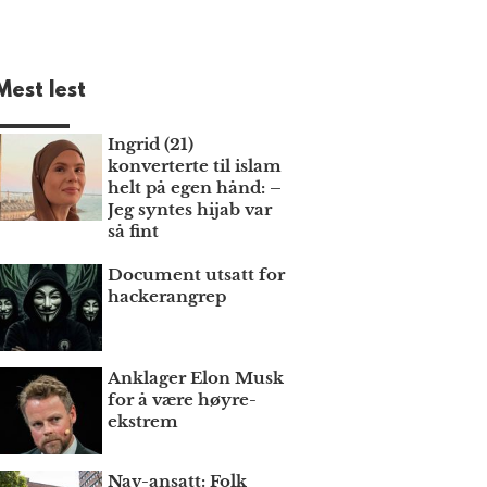
Mest lest
Ingrid (21)
konverterte til islam
helt på egen hånd: –
Jeg syntes hijab var
så fint
Document utsatt for
hackerangrep
Anklager Elon Musk
for å være høyre­
ekstrem
Nav-ansatt: Folk