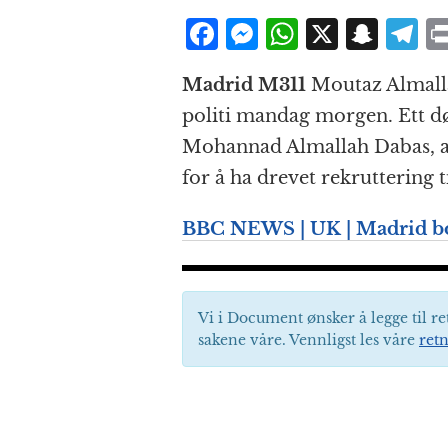
F
M
W
X
S
T
a
e
h
n
el
Madrid M311
Moutaz Almallah
c
ss
at
a
e
politi mandag morgen. Ett dø
e
e
s
p
g
Mohannad Almallah Dabas, ar
b
n
A
c
r
for å ha drevet rekruttering t
o
g
p
h
a
o
e
p
at
BBC NEWS | UK | Madrid bo
k
r
Vi i Document ønsker å legge til re
sakene våre. Vennligst les våre
retn