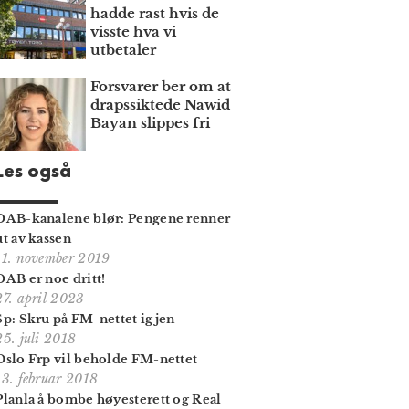
hadde rast hvis de
visste hva vi
utbetaler
Forsvarer ber om at
draps­siktede Nawid
Bayan slippes fri
Les også
DAB-kanalene blør: Pengene renner
ut av kassen
11. november 2019
DAB er noe dritt!
27. april 2023
Sp: Skru på FM-nettet igjen
25. juli 2018
Oslo Frp vil beholde FM-nettet
13. februar 2018
Planla å bombe høyesterett og Real