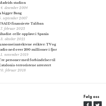
Madrids stadion
14. desember 2004
A bigger Bang
5. september 2007
USAID finansierte Taliban
17. februar 2025
Jihadist-celle oppløst i Spania
13. oktober 2021
Annonseinntektene svikter: TV og
radio ned over 200 millioner i fjor
11. november 2019
Tre personer med forbindelser til
Catalonia-terroristene arrestert
20. februar 2018
Følg oss