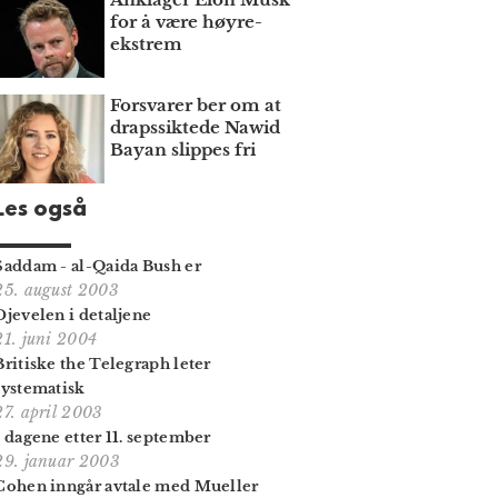
for å være høyre­
ekstrem
Forsvarer ber om at
draps­siktede Nawid
Bayan slippes fri
Les også
Saddam - al-Qaida Bush er
25. august 2003
Djevelen i detaljene
21. juni 2004
Britiske the Telegraph leter
systematisk
27. april 2003
I dagene etter 11. september
29. januar 2003
Cohen inngår avtale med Mueller