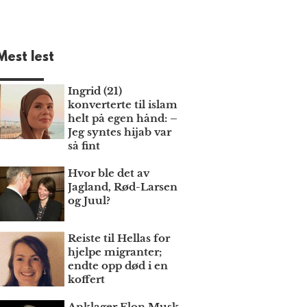
Mest lest
Ingrid (21)
konverterte til islam
helt på egen hånd: –
Jeg syntes hijab var
så fint
Hvor ble det av
Jagland, Rød-Larsen
og Juul?
Reiste til Hellas for
hjelpe migranter;
endte opp død i en
koffert
Anklager Elon Musk