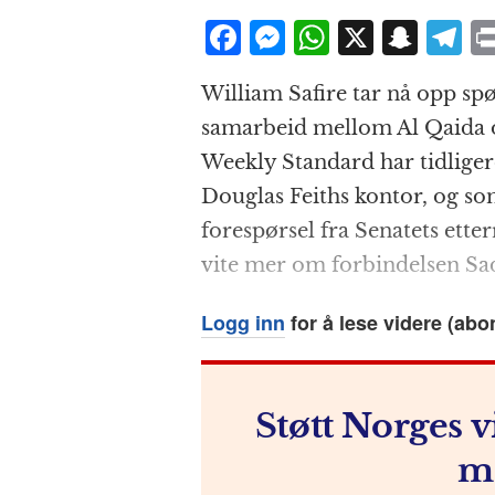
F
M
W
X
S
T
a
e
h
n
el
William Safire tar nå opp spø
c
ss
at
a
e
samarbeid mellom Al Qaida o
e
e
s
p
g
Weekly Standard har tidlige
b
n
A
c
r
Douglas Feiths kontor, og so
o
g
p
h
a
forespørsel fra Senatets ette
o
e
p
at
vite mer om forbindelsen S
k
r
Logg inn
for å lese videre (abo
Støtt Norges v
m