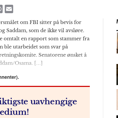
P
E
ri
m
rsmålet om FBI sitter på bevis for
n
ai
g Saddam, som de ikke vil avsløre.
t
l
re omtalt en rapport som stammer fra
m ble utarbeidet som svar på
rretningskomite. Senatorene ønsket å
m
addam/Osama. […]
nnenter).
iktigste uavhengige
edium!