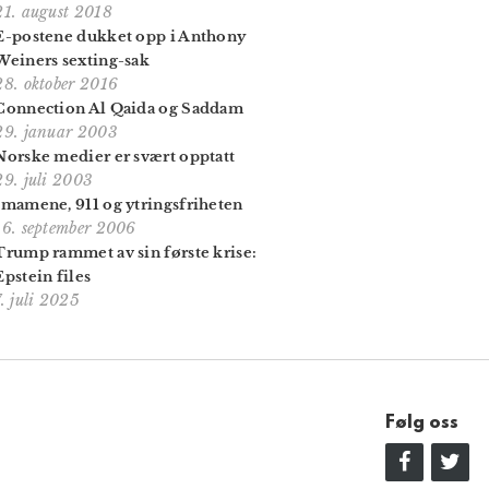
21. august 2018
E-postene dukket opp i Anthony
Weiners sexting-sak
28. oktober 2016
Connection Al Qaida og Saddam
29. januar 2003
Norske medier er svært opptatt
29. juli 2003
Imamene, 911 og ytringsfriheten
16. september 2006
Trump rammet av sin første krise:
Epstein files
7. juli 2025
Følg oss