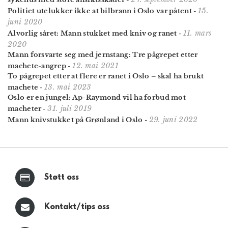
15.
Politiet utelukker ikke at bilbrann i Oslo var påtent
-
juni 2020
11. mars
Alvorlig såret: Mann stukket med kniv og ranet
-
2020
Mann forsvarte seg med jernstang: Tre pågrepet etter
12. mai 2021
machete-angrep
-
To pågrepet etter at flere er ranet i Oslo – skal ha brukt
13. mai 2023
machete
-
Oslo er en jungel: Ap-Raymond vil ha forbud mot
31. juli 2019
macheter
-
29. juni 2022
Mann knivstukket på Grønland i Oslo
-
Støtt oss
Kontakt/tips oss