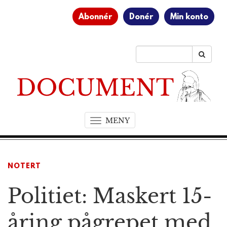
Abonnér
Donér
Min konto
MENY
T
o
g
g
NOTERT
l
e
Politiet: Maskert 15-
n
a
v
åring pågrepet med
i