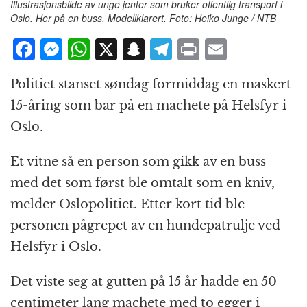
Illustrasjonsbilde av unge jenter som bruker offentlig transport i
Oslo. Her på en buss. Modellklarert. Foto: Heiko Junge / NTB
F
M
W
X
S
T
P
E
a
e
h
n
el
ri
m
Politiet stanset søndag formiddag en maskert
c
ss
at
a
e
n
ai
15-åring som bar på en machete på Helsfyr i
e
e
s
p
g
t
l
Oslo.
b
n
A
c
r
o
g
p
h
a
Et vitne så en person som gikk av en buss
o
e
p
at
m
med det som først ble omtalt som en kniv,
k
r
melder Oslopolitiet. Etter kort tid ble
personen pågrepet av en hundepatrulje ved
Helsfyr i Oslo.
Det viste seg at gutten på 15 år hadde en 50
centimeter lang machete med to egger i