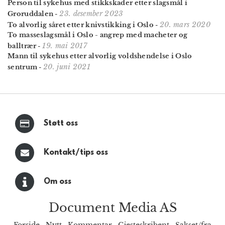
Person til sykehus med stikkskader etter slagsmål i
23. desember 2023
Groruddalen
-
20. mars 2020
To alvorlig såret etter knivstikking i Oslo
-
To masseslagsmål i Oslo - angrep med macheter og
19. mai 2017
balltrær
-
Mann til sykehus etter alvorlig voldshendelse i Oslo
20. juni 2021
sentrum
-
Støtt oss
Kontakt/tips oss
Om oss
Document Media AS