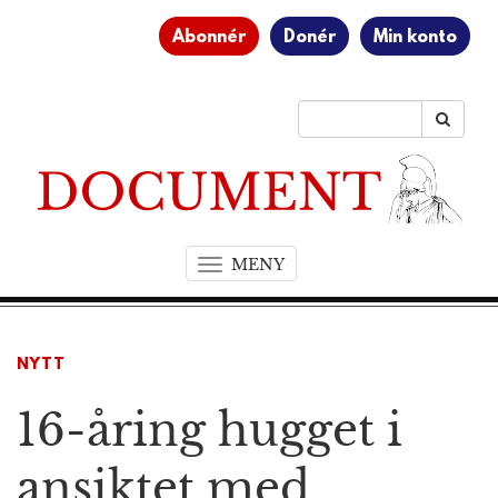
Abonnér
Donér
Min konto
MENY
T
o
g
g
NYTT
l
e
16-åring hugget i
n
a
v
ansiktet med
i