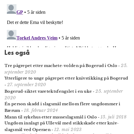
Les også
25.
Tre pågrepet etter machete-volden på Bogerud i Oslo
-
september 2020
Ytterligere to unge pågrepet etter knivstikking på Bogerud
27. september 2020
-
25. september
Bogerud-siktet varetektsfengslet i en uke
-
2020
Én person skadd i slagsmål mellom flere ungdommer i
18. februar 2024
Bærum
-
15. juli 2018
Mann til sykehus etter masseslagsmål i Oslo
-
Ungdom innlagt på Ullevål med stikk­skade etter kniv­
12. mai 2023
slagsmål ved Operaen
-