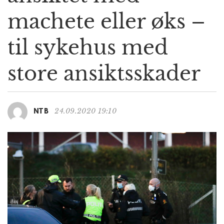
g
machete eller øks –
a
t
til sykehus med
i
o
n
store ansiktsskader
24.09.2020 19:10
NTB