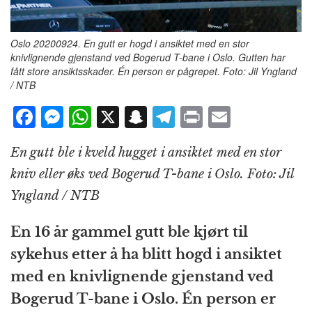
Oslo 20200924. En gutt er hogd i ansiktet med en stor
knivlignende gjenstand ved Bogerud T-bane i Oslo. Gutten har
fått store ansiktsskader. Én person er pågrepet. Foto: Jil Yngland
/ NTB
F
M
W
X
S
T
P
E
a
e
h
n
el
ri
m
En gutt ble i kveld hugget i ansiktet med en stor
c
ss
at
a
e
n
ai
kniv eller øks ved Bogerud T-bane i Oslo. Foto: Jil
e
e
s
p
g
t
l
Yngland / NTB
b
n
A
c
r
o
g
p
h
a
En 16 år gammel gutt ble kjørt til
o
e
p
at
m
sykehus etter å ha blitt hogd i ansiktet
k
r
med en knivlignende gjenstand ved
Bogerud T-bane i Oslo. Én person er