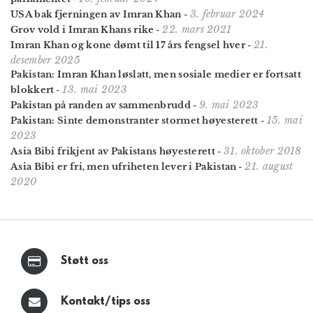
3. februar 2024
USA bak fjerningen av Imran Khan
-
22. mars 2021
Grov vold i Imran Khans rike
-
21.
Imran Khan og kone dømt til 17 års fengsel hver
-
desember 2025
Pakistan: Imran Khan løslatt, men sosiale medier er fortsatt
13. mai 2023
blokkert
-
9. mai 2023
Pakistan på randen av sammenbrudd
-
15. mai
Pakistan: Sinte demonstranter stormet høyesterett
-
2023
31. oktober 2018
Asia Bibi frikjent av Pakistans høyesterett
-
21. august
Asia Bibi er fri, men ufriheten lever i Pakistan
-
2020
Støtt oss
Kontakt/tips oss