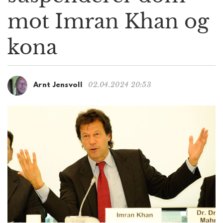
g
mot Imran Khan og
a
t
kona
i
o
n
02.04.2024 20:53
Arnt Jensvoll