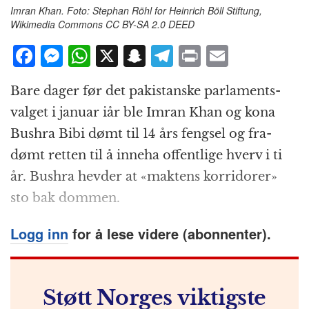
Imran Khan. Foto: Stephan Röhl for Heinrich Böll Stiftung,
Wikimedia Commons CC BY-SA 2.0 DEED
F
M
W
X
S
T
P
E
a
e
h
n
el
ri
m
Bare dager før det pakistanske parlaments­
c
ss
at
a
e
n
ai
valget i januar iår ble Imran Khan og kona
e
e
s
p
g
t
l
Bushra Bibi dømt til 14 års fengsel og fra­
b
n
A
c
r
dømt retten til å inneha offentlige hverv i ti
o
g
p
h
a
år. Bushra hevder at «maktens korridorer»
o
e
p
at
m
sto bak dommen.
k
r
Logg inn
for å lese videre (abonnenter).
Støtt Norges viktigste