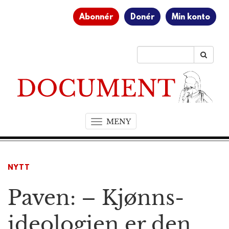
Abonnér
Donér
Min konto
MENY
T
o
g
g
NYTT
l
e
Paven: – Kjønns­
n
a
v
ideologien er den
i