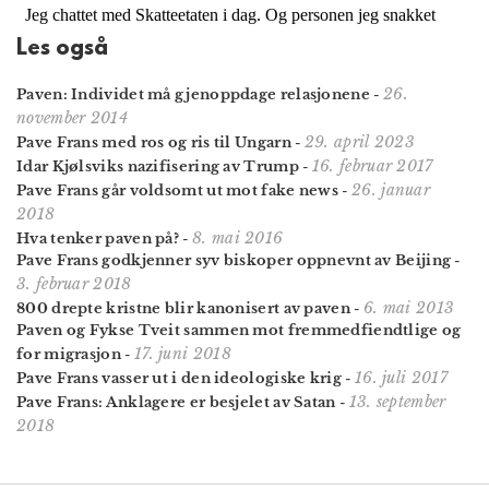
Les også
26.
Paven: Individet må gjenoppdage relasjonene
-
november 2014
29. april 2023
Pave Frans med ros og ris til Ungarn
-
16. februar 2017
Idar Kjølsviks nazifisering av Trump
-
26. januar
Pave Frans går voldsomt ut mot fake news
-
2018
8. mai 2016
Hva tenker paven på?
-
Pave Frans godkjenner syv biskoper oppnevnt av Beijing
-
3. februar 2018
6. mai 2013
800 drepte kristne blir kanonisert av paven
-
Paven og Fykse Tveit sammen mot fremmedfiendtlige og
17. juni 2018
for migrasjon
-
16. juli 2017
Pave Frans vasser ut i den ideologiske krig
-
13. september
Pave Frans: Anklagere er besjelet av Satan
-
2018