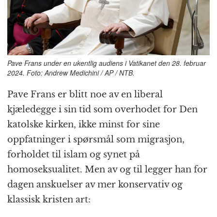
k
r
Pave Frans under en ukentlig audiens i Vatikanet den 28. februar
2024. Foto: Andrew Medichini / AP / NTB.
Pave Frans er blitt noe av en liberal
kjæledegge i sin tid som overhodet for Den
katolske kirken, ikke minst for sine
oppfatninger i spørsmål som migrasjon,
forholdet til islam og synet på
homoseksualitet. Men av og til legger han for
dagen anskuelser av mer konservativ og
klassisk kristen art: