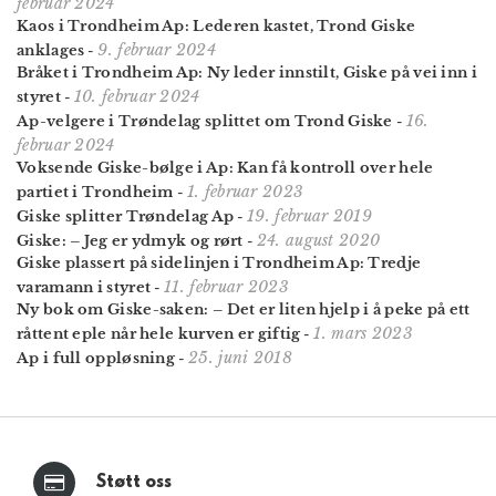
februar 2024
Kaos i Trondheim Ap: Lederen kastet, Trond Giske
9. februar 2024
anklages
-
Bråket i Trondheim Ap: Ny leder innstilt, Giske på vei inn i
10. februar 2024
styret
-
16.
Ap-velgere i Trøndelag splittet om Trond Giske
-
februar 2024
Voksende Giske-bølge i Ap: Kan få kontroll over hele
1. februar 2023
partiet i Trondheim
-
19. februar 2019
Giske splitter Trøndelag Ap
-
24. august 2020
Giske: – Jeg er ydmyk og rørt
-
Giske plassert på sidelinjen i Trondheim Ap: Tredje
11. februar 2023
varamann i styret
-
Ny bok om Giske-saken: – Det er liten hjelp i å peke på ett
1. mars 2023
råttent eple når hele kurven er giftig
-
25. juni 2018
Ap i full oppløsning
-
Støtt oss