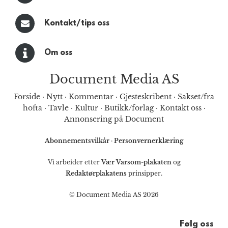
Kontakt/tips oss
Om oss
Document Media AS
Forside
·
Nytt
·
Kommentar
·
Gjesteskribent
·
Sakset/fra
hofta
·
Tavle
·
Kultur
·
Butikk/forlag
·
Kontakt oss
·
Annonsering på Document
Abonnementsvilkår
·
Personvernerklæring
Vi arbeider etter
Vær Varsom-plakaten
og
Redaktørplakatens
prinsipper.
© Document Media AS 2026
Følg oss