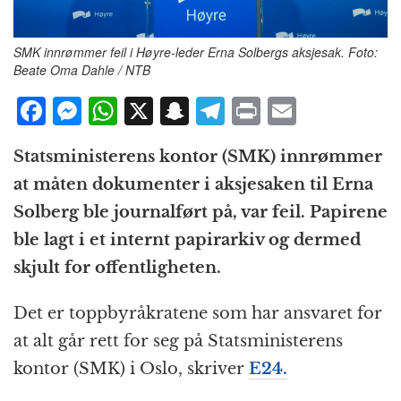
SMK innrømmer feil i Høyre-leder Erna Solbergs aksjesak. Foto:
Beate Oma Dahle / NTB
F
M
W
X
S
T
P
E
a
e
h
n
el
ri
m
Statsministerens kontor (SMK) innrømmer
c
ss
at
a
e
n
ai
at måten dokumenter i aksjesaken til Erna
e
e
s
p
g
t
l
Solberg ble journalført på, var feil. Papirene
b
n
A
c
r
ble lagt i et internt papirarkiv og dermed
o
g
p
h
a
skjult for offentligheten.
o
e
p
at
m
k
r
Det er toppbyråkratene som har ansvaret for
at alt går rett for seg på Statsministerens
kontor (SMK) i Oslo, skriver
E24.