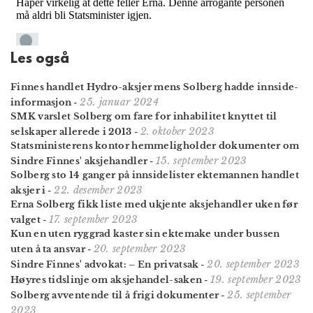
Les også
Finnes handlet Hydro-aksjer mens Solberg hadde innside­
25. januar 2024
informasjon
-
SMK varslet Solberg om fare for inhabilitet knyttet til
2. oktober 2023
selskaper allerede i 2013
-
Statsministerens kontor hemmeligholder dokumenter om
15. september 2023
Sindre Finnes' aksjehandler
-
Solberg sto 14 ganger på innsidelister ektemannen handlet
22. desember 2023
aksjer i
-
Erna Solberg fikk liste med ukjente aksjehandler uken før
17. september 2023
valget
-
Kun en uten ryggrad kaster sin ektemake under bussen
20. september 2023
uten å ta ansvar
-
20. september 2023
Sindre Finnes' advokat: – En privatsak
-
19. september 2023
Høyres tidslinje om aksjehandel-saken
-
25. september
Solberg avventende til å frigi dokumenter
-
2023