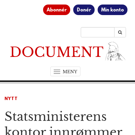
Abonnér
Donér
Min konto
MENY
T
o
g
g
NYTT
l
e
Statsministerens
n
a
v
kontor innrømmer
i