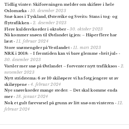
Tidlig vinter: Skiforeningen melder om skiføre i hele
10. desember 2023
Oslomarka
-
Snø-kaos i Tyskland, Østerrike og Sveits: Stans i tog- og
2. desember 2023
flytrafikken
-
30. oktober 2023
Flere kulderekorder i oktober
-
Nå kommer snøen til Østlandet igjen: – Håper flere har
11. februar 2024
lært
-
11. mars 2023
Store snømengder på Vestlandet
-
NRK i 2018: – I fremtiden kan vi bare glemme «hvit jul»
-
30. desember 2023
2.
Varsler mer snø på Østlandet – forventer nytt trafikkaos
-
november 2023
Nytt stridstema: 6 av 10 skiløpere vi ha fotgjengere ut av
4. februar 2024
skiløypene
-
Nye snørekorder mange steder: – Det skal komme enda
18. januar 2024
mer
-
12.
Nok et gult farevarsel på grunn av litt snø om vinteren
-
februar 2024