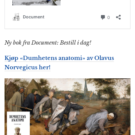
Ny bok fra Document: Bestill i dag!
Kjøp «Dumhetens anatomi» av Olavus
Norvegicus her!