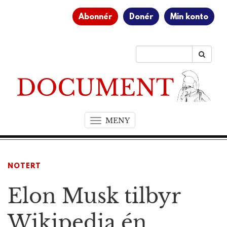
Abonnér
Donér
Min konto
MENY
T
o
g
g
NOTERT
l
e
Elon Musk tilbyr
n
a
v
Wikipedia én
i