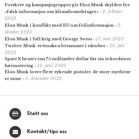
Forskere og kampanje­grupper gir Elon Musk skylden for
2. februar
«falsk informasjon om klima­forandringer»
-
2023
2.
Elon Musk i konflikt med EU om feilinformasjon
-
oktober 2023
17. mai 2023
Elon Musk i full krig med George Soros
-
20. juli
Twitter-Musk-rettssaken berammet i oktober
-
2022
SpaceX henter inn 75 milliarder dollar før sin rekordstore
12. juni 2026
børsnotering
-
Elon Musk lover flere rykende pistoler, de store mediene
5. desember 2022
er tause
-
Støtt oss
Kontakt/tips oss