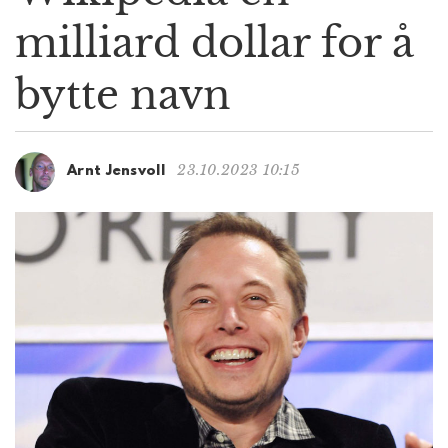
g
milliard dollar for å
a
t
bytte navn
i
o
n
23.10.2023 10:15
Arnt Jensvoll