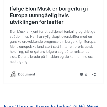
Kjøp Thomas Knarviks bøker!
In His Name