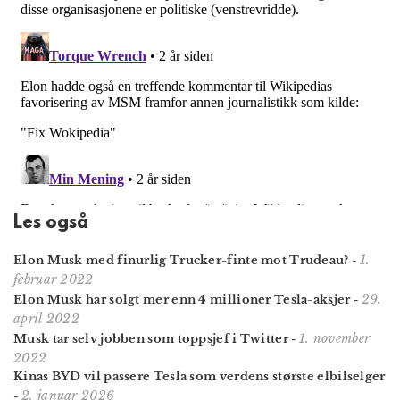
Les også
1.
Elon Musk med finurlig Trucker-finte mot Trudeau?
-
februar 2022
29.
Elon Musk har solgt mer enn 4 millioner Tesla-aksjer
-
april 2022
1. november
Musk tar selv jobben som toppsjef i Twitter
-
2022
Kinas BYD vil passere Tesla som verdens største elbilselger
2. januar 2026
-