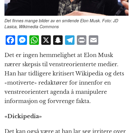
Det finnes mange bilder av en smilende Elon Musk. Foto: JD
Lasica, Wikimedia Commons
F
M
W
X
S
T
P
E
a
e
h
n
el
ri
m
Det er ingen hemmelighet at Elon Musk
c
ss
at
a
e
n
ai
nærer skepsis til venstreorienterte medier.
e
e
s
p
g
t
l
Han har tidligere kritisert Wikipedia og dets
b
n
A
c
r
«motiverte» redaktører for innenfor en
o
g
p
h
a
venstreorientert agenda å manipulere
o
e
p
at
m
informasjon og forvrenge fakta.
k
r
«Dickipedia»
Det kan også være at han lar seg irritere over