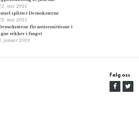
22. mai 2021
Israel splitter Demokratene
22. mai 2021
Demokratene får antisemittisme i
egne rekker i fanget
8. januar 2019
Følg oss