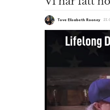
Vi har fått n
21.
Tove Elisabeth Rooney