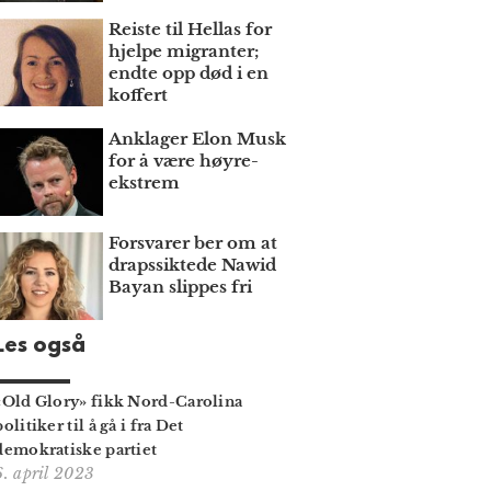
Reiste til Hellas for
hjelpe migranter;
endte opp død i en
koffert
Anklager Elon Musk
for å være høyre­
ekstrem
Forsvarer ber om at
draps­siktede Nawid
Bayan slippes fri
Les også
«Old Glory» fikk Nord-Carolina
politiker til å gå i fra Det
demokratiske partiet
6. april 2023