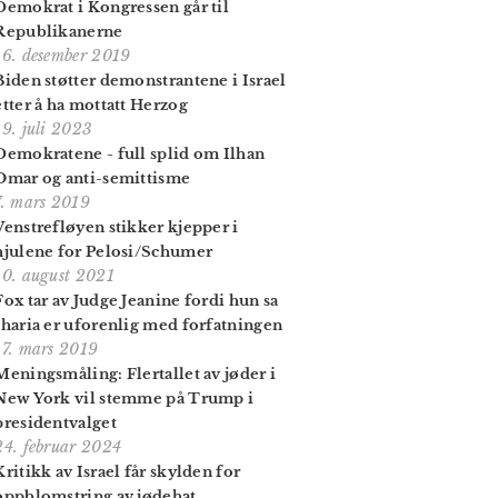
Demokrat i Kongressen går til
Republikanerne
16. desember 2019
Biden støtter demonstrantene i Israel
etter å ha mottatt Herzog
19. juli 2023
Demokratene - full splid om Ilhan
Omar og anti-semittisme
7. mars 2019
Venstrefløyen stikker kjepper i
hjulene for Pelosi/Schumer
10. august 2021
Fox tar av Judge Jeanine fordi hun sa
sharia er uforenlig med forfatningen
17. mars 2019
Meningsmåling: Flertallet av jøder i
New York vil stemme på Trump i
presidentvalget
24. februar 2024
Kritikk av Israel får skylden for
oppblomstring av jødehat