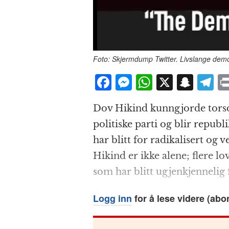
Foto: Skjermdump Twitter. Livslange demok
F
M
W
X
S
T
a
e
h
n
el
Dov Hikind kunngjorde torsdag
c
ss
at
a
e
politiske parti og blir repu
e
e
s
p
g
har blitt for radikalisert og v
b
n
A
c
r
Hikind er ikke alene; flere lo
o
g
p
h
a
som har blitt ugjen­kjennelig
o
e
p
at
k
r
Logg inn
for å lese videre (abo