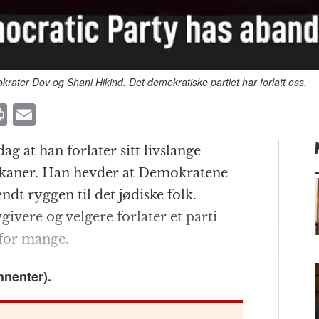
rater Dov og Shani Hikind. Det demokratiske partiet har forlatt oss.
P
E
ri
m
 at han forlater sitt livs­lange
n
ai
blikaner. Han hevder at Demokratene
t
l
endt ryggen til det jødiske folk.
vgivere og velgere forlater et parti
 for mange.
m
nnenter).