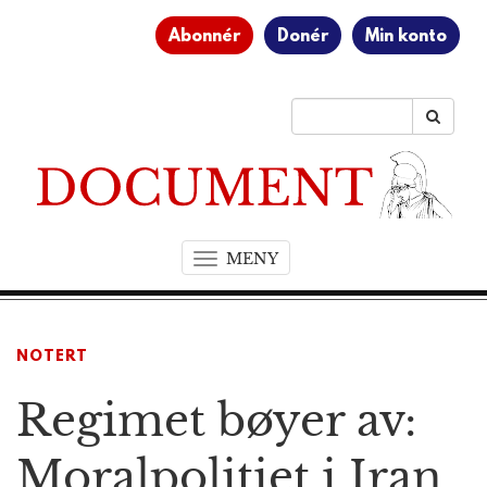
Abonnér
Donér
Min konto
MENY
T
o
g
g
NOTERT
l
e
Regimet bøyer av:
n
a
v
Moralpolitiet i Iran
i