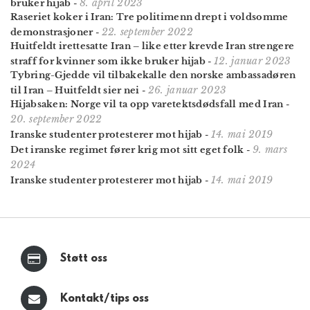
8. april 2023
bruker hijab
-
Raseriet koker i Iran: Tre politimenn drept i voldsomme
22. september 2022
demonstrasjoner
-
Huitfeldt irettesatte Iran – like etter krevde Iran strengere
12. januar 2023
straff for kvinner som ikke bruker hijab
-
Tybring-Gjedde vil tilbakekalle den norske ambassadøren
26. januar 2023
til Iran – Huitfeldt sier nei
-
Hijabsaken: Norge vil ta opp varetekts­dødsfall med Iran
-
20. september 2022
14. mai 2019
Iranske studenter protesterer mot hijab
-
9. mars
Det iranske regimet fører krig mot sitt eget folk
-
2024
14. mai 2019
Iranske studenter protesterer mot hijab
-
Støtt oss
Kontakt/tips oss