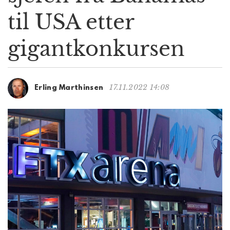
g
til USA etter
a
t
gigantkonkursen
i
o
n
17.11.2022 14:08
Erling Marthinsen