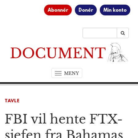
Abonnér
Donér
Min konto
MENY
T
o
g
g
TAVLE
l
e
FBI vil hente FTX-
n
a
v
sjefen fra Bahamas
i