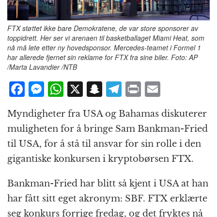
FTX støttet ikke bare Demokratene, de var store sponsorer av
toppidrett. Her ser vi arenaen til basketballaget Miami Heat, som
nå må lete etter ny hovedsponsor. Mercedes-teamet i Formel 1
har allerede fjernet sin reklame for FTX fra sine biler. Foto: AP
/Marta Lavandier /NTB
F
M
W
X
S
T
P
E
a
e
h
n
el
ri
m
Myndigheter fra USA og Bahamas diskuterer
c
ss
at
a
e
n
ai
muligheten for å bringe Sam Bankman-Fried
e
e
s
p
g
t
l
til USA, for å stå til ansvar for sin rolle i den
b
n
A
c
r
gigantiske konkursen i kryptobørsen FTX.
o
g
p
h
a
o
e
p
at
m
Bankman-Fried har blitt så kjent i USA at han
k
r
har fått sitt eget akronym: SBF. FTX erklærte
seg konkurs forrige fredag, og det fryktes nå