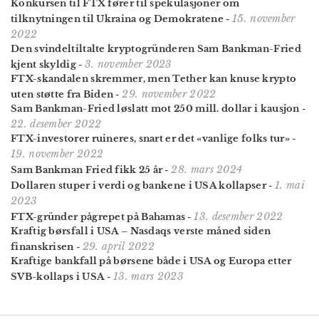
Konkursen til FTX fører til spekulasjoner om
15. november
tilknytningen til Ukraina og Demokratene
-
2022
Den svindeltiltalte kryptogründeren Sam Bankman-Fried
3. november 2023
kjent skyldig
-
FTX-skandalen skremmer, men Tether kan knuse krypto
29. november 2022
uten støtte fra Biden
-
Sam Bankman-Fried løslatt mot 250 mill. dollar i kausjon
-
22. desember 2022
FTX-investorer ruineres, snart er det «vanlige folks tur»
-
19. november 2022
28. mars 2024
Sam Bankman Fried fikk 25 år
-
1. mai
Dollaren stuper i verdi og bankene i USA kollapser
-
2023
13. desember 2022
FTX-gründer pågrepet på Bahamas
-
Kraftig børsfall i USA – Nasdaqs verste måned siden
29. april 2022
finanskrisen
-
Kraftige bankfall på børsene både i USA og Europa etter
13. mars 2023
SVB-kollaps i USA
-