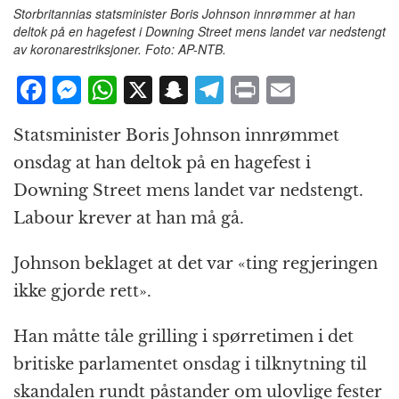
Storbritannias statsminister Boris Johnson innrømmer at han
deltok på en hagefest i Downing Street mens landet var nedstengt
av koronarestriksjoner. Foto: AP-NTB.
F
M
W
X
S
T
P
E
a
e
h
n
el
ri
m
Statsminister Boris Johnson innrømmet
c
ss
at
a
e
n
ai
onsdag at han deltok på en hagefest i
e
e
s
p
g
t
l
Downing Street mens landet var nedstengt.
b
n
A
c
r
Labour krever at han må gå.
o
g
p
h
a
o
e
p
at
m
Johnson beklaget at det var «ting regjeringen
k
r
ikke gjorde rett».
Han måtte tåle grilling i spørretimen i det
britiske parlamentet onsdag i tilknytning til
skandalen rundt påstander om ulovlige fester