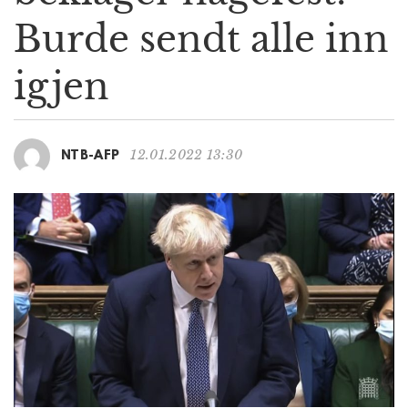
g
Burde sendt alle inn
a
t
igjen
i
o
n
12.01.2022 13:30
NTB-AFP