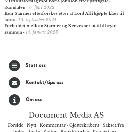
Mistillitsforslag mot Boris Johnson etter partygate-
6. juni 2022
skandalen
-
Keir Starmer etterforskes etter at Lord Alli kjøpte klær til
15. september 2024
kona
-
Forholdet mellom Starmer og Reeves ser ut til å bryte
14. januar 2025
sammen
-
Støtt oss
Kontakt/tips oss
Om oss
Document Media AS
Forside
·
Nytt
·
Kommentar
·
Gjesteskribent
·
Sakset/fra
hofta
·
Tavle
·
Kultur
·
Butikk/forlag
·
Kontakt oss
·