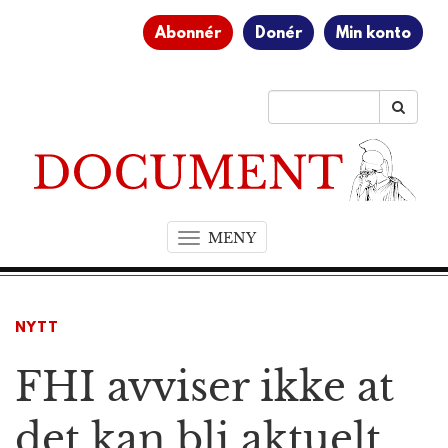
Abonnér
Donér
Min konto
MENY
T
o
g
g
NYTT
l
e
FHI avviser ikke at
n
a
v
det kan bli aktuelt
i