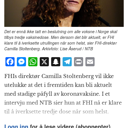
Det er ennå ikke tatt en beslutning om alle voksne i Norge skal
tilbys tredje vaksinedose. Men dersom det blir aktuelt, er FHI
klare til å iverksette utrullingen når som helst, sier FHI-direktør
Camilla Stoltenberg. Arkivfoto: Lise Åserud / NTB
F
M
W
X
S
T
P
E
a
e
h
n
el
ri
m
FHIs direktør Camilla Stoltenberg vil ikke
c
ss
at
a
e
n
ai
utelukke at det i fremtiden kan bli aktuelt
e
e
s
p
g
t
l
med stadige påfyll av koronavaksine. I et
b
n
A
c
r
intervju med NTB sier hun at FHI nå er klare
o
g
p
h
a
til å iverksette tredje dose når som helst.
o
e
p
at
m
k
r
Logg inn
for å lese videre (abonnenter).