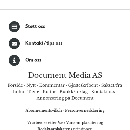
Støtt oss
Kontakt/tips oss
Om oss
Document Media AS
Forside
·
Nytt
·
Kommentar
·
Gjesteskribent
·
Sakset/fra
hofta
·
Tavle
·
Kultur
·
Butikk/forlag
·
Kontakt oss
·
Annonsering på Document
Abonnementsvilkår
·
Personvernerklæring
Vi arbeider etter
Vær Varsom-plakaten
og
Redaktørplakatens
prinsipper.