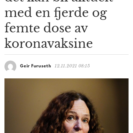
g
med en fjerde og
a
t
femte dose av
i
o
n
koronavaksine
12.11.2021 08:15
Geir Furuseth