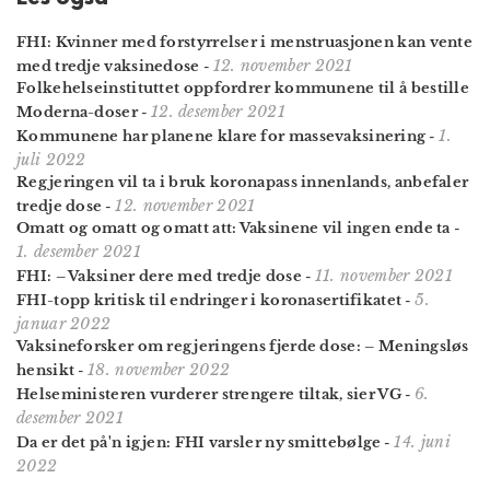
FHI: Kvinner med forstyrrelser i menstruasjonen kan vente
12. november 2021
med tredje vaksinedose
-
Folkehelseinstituttet oppfordrer kommunene til å bestille
12. desember 2021
Moderna-doser
-
1.
Kommunene har planene klare for massevaksinering
-
juli 2022
Regjeringen vil ta i bruk koronapass innenlands, anbefaler
12. november 2021
tredje dose
-
Omatt og omatt og omatt att: Vaksinene vil ingen ende ta
-
1. desember 2021
11. november 2021
FHI: – Vaksiner dere med tredje dose
-
5.
FHI-topp kritisk til endringer i koronasertifikatet
-
januar 2022
Vaksineforsker om regjeringens fjerde dose: – Meningsløs
18. november 2022
hensikt
-
6.
Helseministeren vurderer strengere tiltak, sier VG
-
desember 2021
14. juni
Da er det på'n igjen: FHI varsler ny smittebølge
-
2022