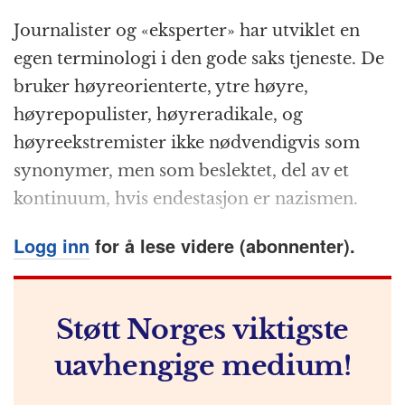
a
e
h
n
el
ri
m
Journalister og «eksperter» har utviklet en
c
ss
at
a
e
n
ai
egen terminologi i den gode saks tjeneste. De
e
e
s
p
g
t
l
bruker høyreorienterte, ytre høyre,
b
n
A
c
r
høyrepopulister, høyreradikale, og
o
g
p
h
a
høyreekstremister ikke nødvendigvis som
o
e
p
at
m
synonymer, men som beslektet, del av et
k
r
kontinuum, hvis endestasjon er nazismen.
Logg inn
for å lese videre (abonnenter).
Støtt Norges viktigste
uavhengige medium!