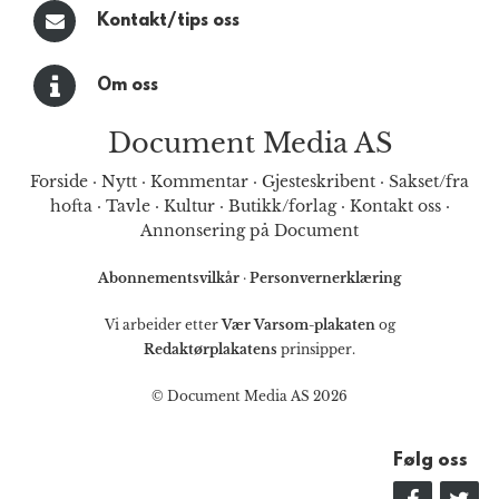
Kontakt/tips oss
Om oss
Document Media AS
Forside
·
Nytt
·
Kommentar
·
Gjesteskribent
·
Sakset/fra
hofta
·
Tavle
·
Kultur
·
Butikk/forlag
·
Kontakt oss
·
Annonsering på Document
Abonnementsvilkår
·
Personvernerklæring
Vi arbeider etter
Vær Varsom-plakaten
og
Redaktørplakatens
prinsipper.
© Document Media AS 2026
Følg oss