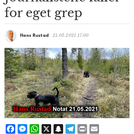
g
for eget grep
a
t
i
o
21.05.2021 17:00
Hans Rustad
n
F
M
W
X
S
T
P
E