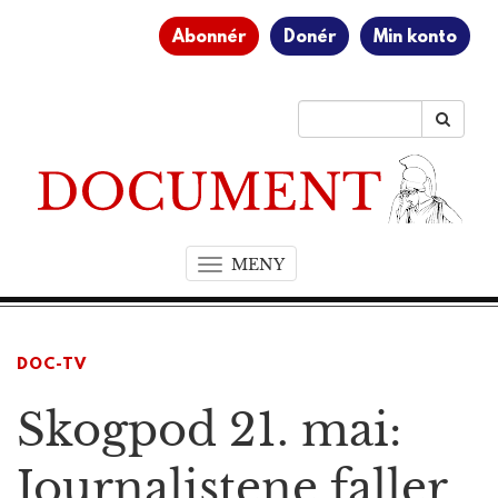
Abonnér
Donér
Min konto
MENY
T
o
g
g
DOC-TV
l
e
Skogpod 21. mai:
n
a
v
Journalistene faller
i