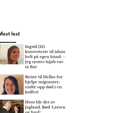
Mest lest
Ingrid (21)
konverterte til islam
helt på egen hånd: –
Jeg syntes hijab var
så fint
Reiste til Hellas for
hjelpe migranter;
endte opp død i en
koffert
Hvor ble det av
Jagland, Rød-Larsen
og Juul?