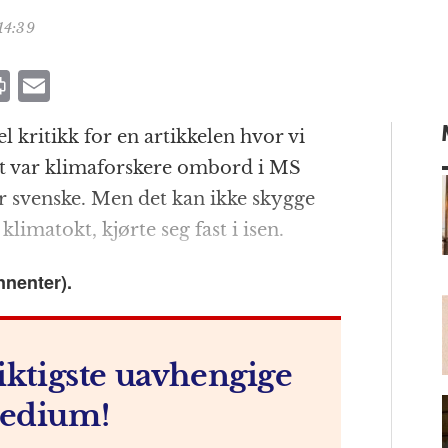
14:39
P
E
ri
m
 kritikk for en artikkelen hvor vi
n
ai
et var klimaforskere ombord i MS
t
l
r svenske. Men det kan ikke skygge
imatokt, kjørte seg fast i isen.
m
nnenter).
iktigste uavhengige
edium!