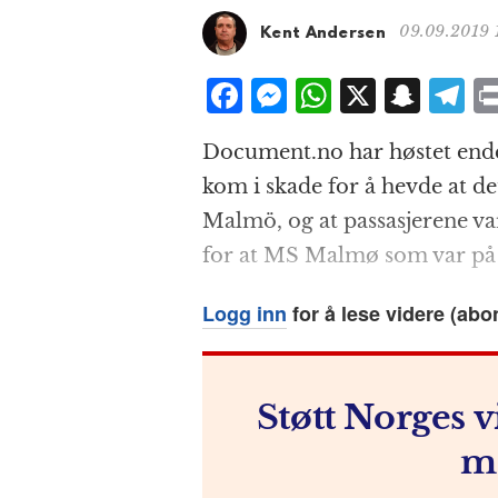
09.09.2019 
Kent Andersen
F
M
W
X
S
T
a
e
h
n
el
Document.no har høstet endel
c
ss
at
a
e
kom i skade for å hevde at d
e
e
s
p
g
Malmö, og at passasjerene va
b
n
A
c
r
for at MS Malmø som var på kl
o
g
p
h
a
o
e
p
at
Logg inn
for å lese videre (abo
k
r
Støtt Norges v
m