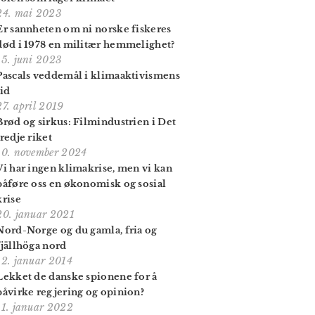
24. mai 2023
Er sannheten om ni norske fiskeres
død i 1978 en militær hemmelighet?
15. juni 2023
Pascals veddemål i klima­aktivismens
tid
27. april 2019
Brød og sirkus: Filmindustrien i Det
tredje riket
10. november 2024
Vi har ingen klimakrise, men vi kan
påføre oss en økonomisk og sosial
krise
20. januar 2021
Nord-Norge og du gamla, fria og
fjällhöga nord
12. januar 2014
Lekket de danske spionene for å
påvirke regjering og opinion?
11. januar 2022