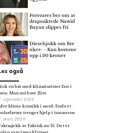
Forsvarer ber om at
draps­siktede Nawid
Bayan slippes fri
Dieselsjokk om fire
uker: – Kan komme
opp i 30 kroner
Les også
Nok en båt med klimaturister fast i
isen: Man må bare flire
4. september 2019
Mer klima-komikk i nord: Enda et
polarfartøy trenger hjelp i ismassene
4. mars 2020
Faktasjekk av Faktisk.no II: Det er
solen som lager klimaet