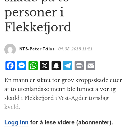
g
personer i
a
t
Flekkefjord
i
o
n
04.05.2018 11:21
NTB-Peter Tálos
F
M
W
X
S
T
P
E
a
e
h
n
el
ri
m
En mann er siktet for grov kroppsskade etter
c
ss
at
a
e
n
ai
at to utenlandske menn ble funnet alvorlig
e
e
s
p
g
t
l
skadd i Flekkefjord i Vest-Agder torsdag
b
n
A
c
r
kveld.
o
g
p
h
a
o
e
p
at
m
Logg inn
for å lese videre (abonnenter).