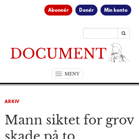
Abonnér
Donér
Min konto
MENY
T
o
g
g
ARKIV
l
e
Mann siktet for grov
n
a
v
skade på to
i