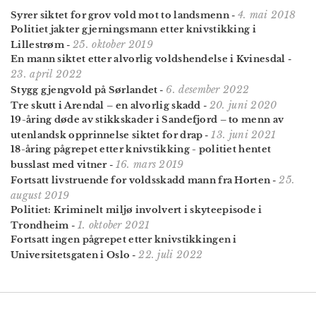
4. mai 2018
Syrer siktet for grov vold mot to landsmenn
-
Politiet jakter gjerningsmann etter knivstikking i
25. oktober 2019
Lillestrøm
-
En mann siktet etter alvorlig voldshendelse i Kvinesdal
-
23. april 2022
6. desember 2022
Stygg gjengvold på Sørlandet
-
20. juni 2020
Tre skutt i Arendal – en alvorlig skadd
-
19-åring døde av stikkskader i Sandefjord – to menn av
13. juni 2021
utenlandsk opprinnelse siktet for drap
-
18-åring pågrepet etter knivstikking - politiet hentet
16. mars 2019
busslast med vitner
-
25.
Fortsatt livstruende for voldsskadd mann fra Horten
-
august 2019
Politiet: Kriminelt miljø involvert i skyteepisode i
1. oktober 2021
Trondheim
-
Fortsatt ingen pågrepet etter knivstikkingen i
22. juli 2022
Universitetsgaten i Oslo
-