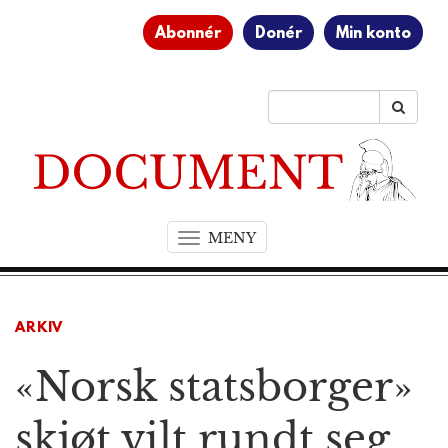
Abonnér
Donér
Min konto
MENY
T
o
g
g
ARKIV
l
e
«Norsk statsborger»
n
a
v
skjøt vilt rundt seg.
i