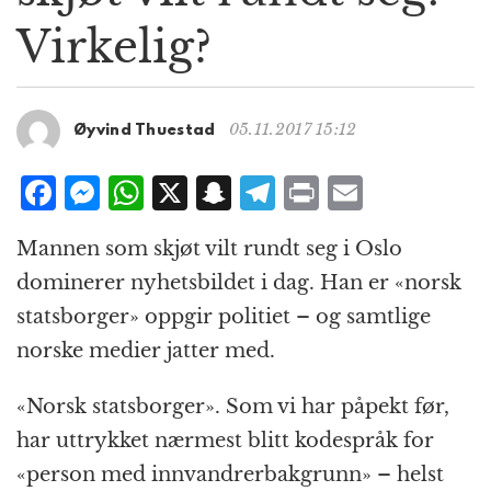
g
Virkelig?
a
t
i
o
05.11.2017 15:12
Øyvind Thuestad
n
F
M
W
X
S
T
P
E
a
e
h
n
el
ri
m
Mannen som skjøt vilt rundt seg i Oslo
c
ss
at
a
e
n
ai
dominerer nyhetsbildet i dag. Han er «norsk
e
e
s
p
g
t
l
statsborger» oppgir politiet – og samtlige
b
n
A
c
r
norske medier jatter med.
o
g
p
h
a
o
e
p
at
m
«Norsk statsborger». Som vi har påpekt før,
k
r
har uttrykket nærmest blitt kodespråk for
«person med innvandrerbakgrunn» – helst