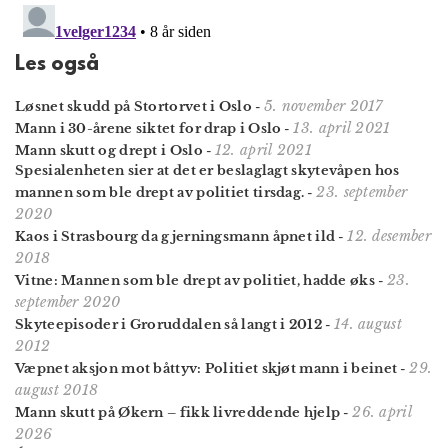
Les også
5. november 2017
Løsnet skudd på Stortorvet i Oslo
-
13. april 2021
Mann i 30-årene siktet for drap i Oslo
-
12. april 2021
Mann skutt og drept i Oslo
-
Spesialenheten sier at det er beslaglagt skytevåpen hos
23. september
mannen som ble drept av politiet tirsdag.
-
2020
12. desember
Kaos i Strasbourg da gjernings­mann åpnet ild
-
2018
23.
Vitne: Mannen som ble drept av politiet, hadde øks
-
september 2020
14. august
Skyteepisoder i Groruddalen så langt i 2012
-
2012
29.
Væpnet aksjon mot båttyv: Politiet skjøt mann i beinet
-
august 2018
26. april
Mann skutt på Økern – fikk livreddende hjelp
-
2026