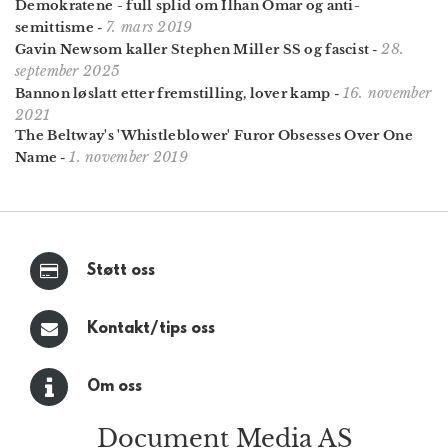
Demokratene - full splid om Ilhan Omar og anti-
7. mars 2019
semittisme
-
28.
Gavin Newsom kaller Stephen Miller SS og fascist
-
september 2025
16. november
Bannon løslatt etter fremstilling, lover kamp
-
2021
The Beltway's 'Whistleblower' Furor Obsesses Over One
1. november 2019
Name
-
Støtt oss
Kontakt/tips oss
Om oss
Document Media AS