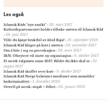
Les også
28. mars 2017
Islamsk Råds "nye ansikt"
-
Kulturdepartementet holder tilbake støtten til Islamsk Råd
28. juni 2017
-
19. september 2019
Ville du kjøpt bruktbil av Abid Raja?
-
20. november 2017
Islamsk Råd klager på kutt i støtten
-
28. mars 2017
Om å bite i seg en provokasjon
-
9. oktober 2017
IRN: Utbrytere vil starte ny organisasjon
-
31.
Et norsk valgmøte anno 2017: Bildet du ikke skal se
-
august 2017
9. oktober 2017
Islamsk Råd skuffet over kutt
-
Islamsk Råd Norge belønner muslimer som anmelder
1. desember 2020
hatkriminalitet
-
26. januar 2012
Orwell på norsk: niqab = frihet
-