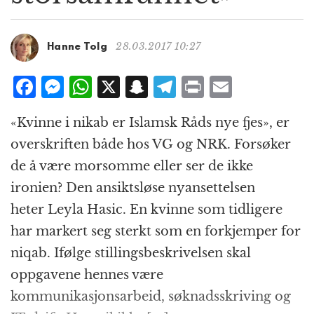
g
a
t
28.03.2017 10:27
Hanne Tolg
i
o
F
M
W
X
S
T
P
E
n
a
e
h
n
el
ri
m
«Kvinne i nikab er Islamsk Råds nye fjes», er
c
ss
at
a
e
n
ai
overskriften både hos VG og NRK. Forsøker
e
e
s
p
g
t
l
de å være morsomme eller ser de ikke
b
n
A
c
r
ironien? Den ansiktsløse nyansettelsen
o
g
p
h
a
heter Leyla Hasic. En kvinne som tidligere
o
e
p
at
m
har markert seg sterkt som en forkjemper for
k
r
niqab. Ifølge stillingsbeskrivelsen skal
oppgavene hennes være
kommunikasjonsarbeid, søknadsskriving og